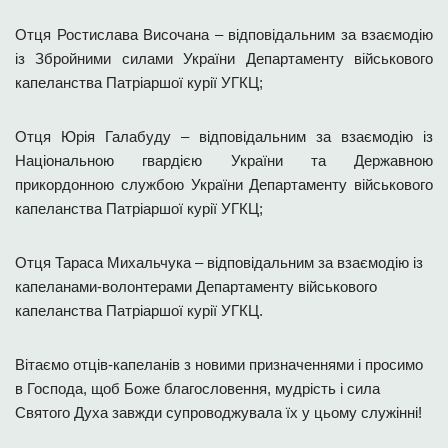
Отця Ростислава Височана – відповідальним за взаємодію
із Збройними силами України Департаменту військового
капеланства Патріаршої курії УГКЦ;
Отця Юрія Галабуду – відповідальним за взаємодію із
Національною гвардією України та Державною
прикордонною службою України Департаменту військового
капеланства Патріаршої курії УГКЦ;
Отця Тараса Михальчука – відповідальним за взаємодію із
капеланами-волонтерами Департаменту військового
капеланства Патріаршої курії УГКЦ.
Вітаємо отців-капеланів з новими призначеннями і просимо
в Господа, щоб Боже благословення, мудрість і сила
Святого Духа завжди супроводжувала їх у цьому служінні!