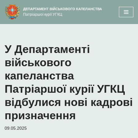
вмісту
ДЕПАРТАМЕНТ ВІЙСЬКОВОГО КАПЕЛАНСТВА
Патріаршої курії УГКЦ
Перейти
до
вмісту
У Департаменті
військового
капеланства
Патріаршої курії УГКЦ
відбулися нові кадрові
призначення
09.05.2025