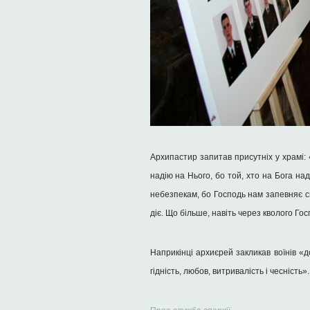
Архипастир запитав присутніх у храмі:
надію на Нього, бо той, хто на Бога на
небезпекам, бо Господь нам запевняє сво
діє. Що більше, навіть через кволого Го
Наприкінці архиєрей закликав воїнів «
гідність, любов, витривалість і чесність».