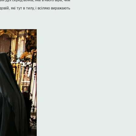
й дух серед воїнів, яка в нього віра, чим
овій, які тут в тилу, і всіляко виражають