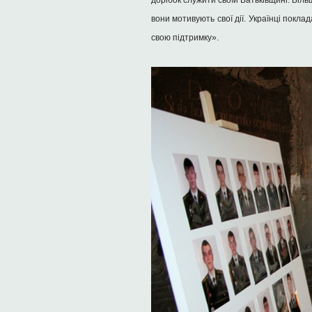
дорібок служити своїй Батьківщині. Більш
вони мотивують свої дії. Українці поклад
свою підтримку».