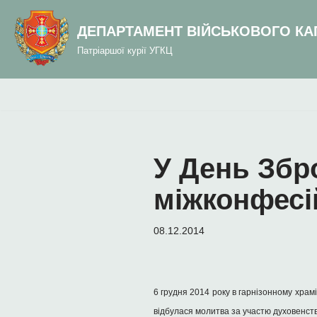
до
вмісту
ДЕПАРТАМЕНТ ВІЙСЬКОВОГО КА
Перейти
Патріаршої курії УГКЦ
до
вмісту
У День Збр
міжконфесі
08.12.2014
6 грудня 2014 року в гарнізонному храм
відбулася молитва за участю духовенств