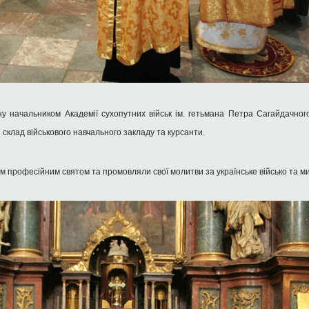
ну начальником Академії сухопутних військ ім. гетьмана Петра Сагайдачно
клад військового навчального закладу та курсанти.
ім професійним святом та промовляли свої молитви за українське військо та мир