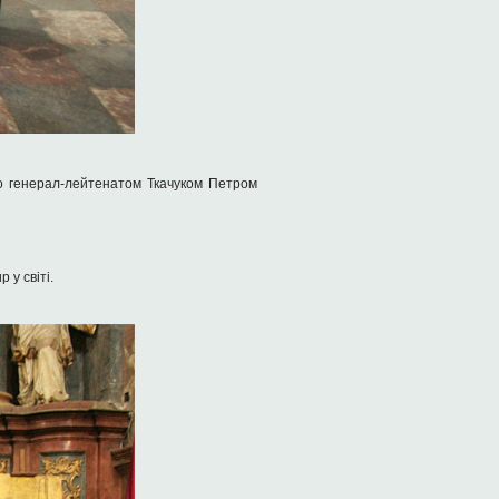
го генерал-лейтенатом Ткачуком Петром
 у світі.