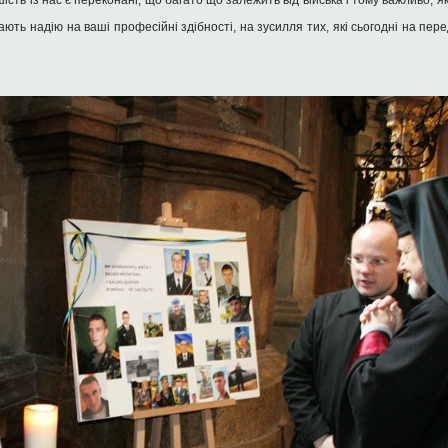
ість із нас є переконані, що багато що залежить від війська і тому важливо, яки
ають надію на ваші професійні здібності, на зусилля тих, які сьогодні на перед