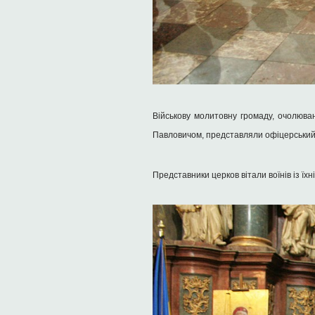
Військову молитовну громаду, очолюва
Павловичом, представляли офіцерський с
Представники церков вітали воїнів із їхн