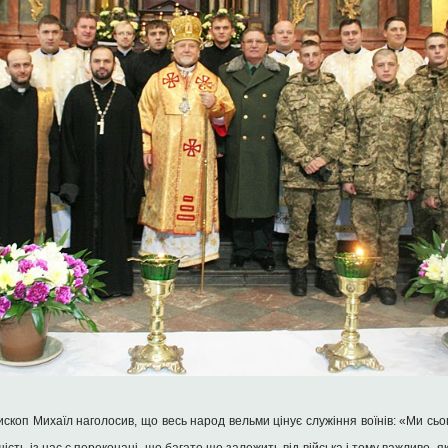
скоп Михаїл наголосив, що весь народ вельми цінує служіння воїнів: «Ми сьо