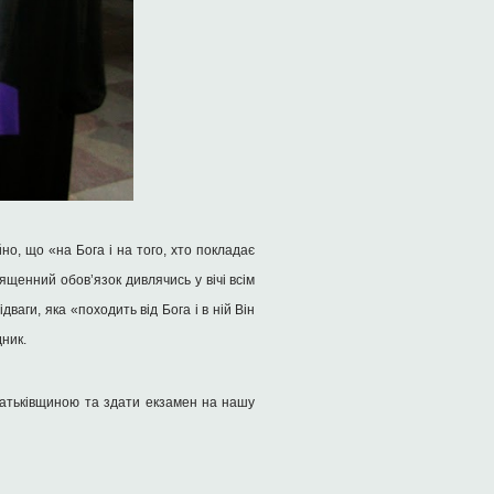
о, що «на Бога і на того, хто покладає
ященний обов’язок дивлячись у вічі всім
ваги, яка «походить від Бога і в ній Він
дник.
 Батьківщиною та здати екзамен на нашу