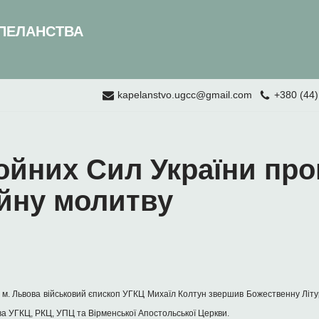
ПЕЛАНСТВА
kapelanstvo.ugcc@gmail.com
+380 (44)
ойних Сил України пр
йну молитву
і м. Львова військовий єпископ УГКЦ Михаїл Колтун звершив Божественну Літу
а УГКЦ, РКЦ, УПЦ та Вірменської Апостольської Церкви.