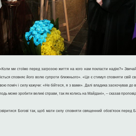
 «Коли ми стоїмо перед загрозою життя на кого нам покласти надію?» Звичайн
діється сповняє його волю супроти ближнього». «Це є стимул сповняти свій св
ю поміч і силу кажучи: «Не бійтеся, я з вами». Далі владика заохочував до від
сподь може зробити великі справи, так як колись на Майдані», – сказав пропові
довіритися Богові так, щоб мати силу сповняти священний обов’язок перед