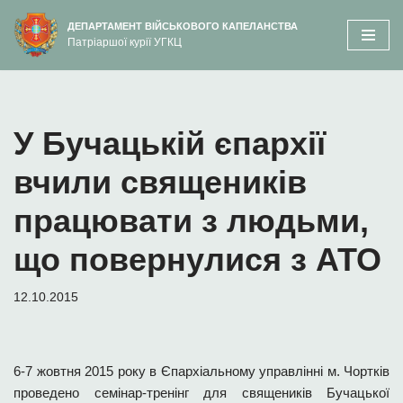
вмісту
ДЕПАРТАМЕНТ ВІЙСЬКОВОГО КАПЕЛАНСТВА
Патріаршої курії УГКЦ
Перейти
до
вмісту
У Бучацькій єпархії
вчили священиків
працювати з людьми,
що повернулися з АТО
12.10.2015
6-7 жовтня 2015 року в Єпархіальному управлінні м. Чортків
проведено семінар-тренінг для священиків Бучацької