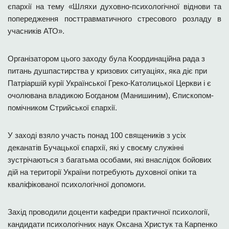
єпархії на тему «Шляхи духовно-психологічної віднови та
попередження посттравматичного стресового розладу в
учасників АТО».
Організатором цього заходу була Координаційна рада з
питань душпастирства у кризових ситуаціях, яка діє при
Патріаршій курії Української Греко-Католицької Церкви і є
очолювана владикою Богданом (Манишиним), Єпископом-
помічником Стрийської єпархії.
У заході взяло участь понад 100 священиків з усіх
деканатів Бучацької єпархії, які у своєму служінні
зустрічаються з багатьма особами, які внаслідок бойових
дій на території України потребують духовної опіки та
кваліфікованої психологічної допомоги.
Захід проводили доценти кафедри практичної психології,
кандидати психологічних наук Оксана Христук та Карпенко