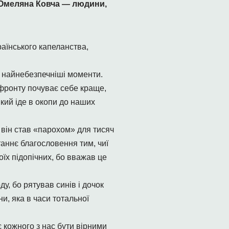
 Омеляна Ковча — людини,
раїнського капеланства,
у найнебезпечніші моменти.
 фронту почуває себе краще,
який іде в окопи до наших
 він став «парохом» для тисяч
таннє благословення тим, чиї
оїх підопічних, бо вважав це
у, бо рятував синів і дочок
, яка в часи тотальної
 кожного з нас бути вірними