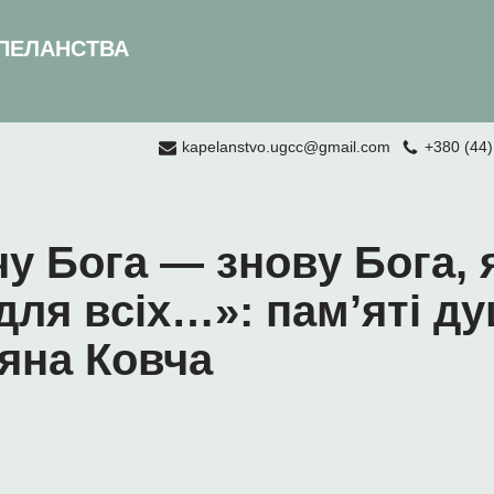
ПЕЛАНСТВА
kapelanstvo.ugcc@gmail.com
+380 (44)
чу Бога — знову Бога, 
для всіх…»: пам’яті д
яна Ковча