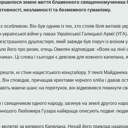
авершилося земне життя блаженного священномученика
ртовності, незламності та безмежного гуманізму.
 особливою. Він був одним із тих, хто стояв біля витоків ук
країнської війни у лавах Української Галицької Армії (УГА).
езстрашного душпастиря, який завжди був поруч із воїном 
 його про ризик, отець Омелян відповідав: «Вояк на лінії
вника». Ці слова і сьогодні є девізом для кожного капелана, 
решти, ні стіни нацистського концтабору. У пеклі Майданека
. Він сповідав, причащав крихтами чорного хліба і давав ос
Навіть маючи шанс на порятунок, він відмовився покинути св
і священиком одного народу, загинув на землі другого народ
ннішого Любомира Гузара найкраще описують подвиг людини
 молитві за великого Капелана. Нехай його приклад надихає