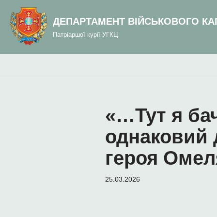
до
вмісту
ДЕПАРТАМЕНТ ВІЙСЬКОВОГО КА
Перейти
Патріаршої курії УГКЦ
до
вмісту
«…Тут я ба
однаковий 
героя Омел
25.03.2026