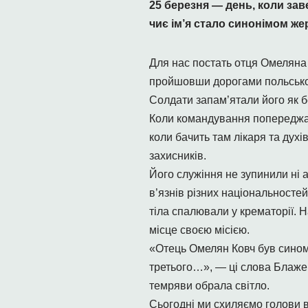
25 березня — день, коли з
чиє ім’я стало синонімом же
Для нас постать отця Омеляна є
пройшовши дорогами польсько-у
Солдати запам’ятали його як б
Коли командування попереджало
коли бачить там лікаря та духі
захисників.
Його служіння не зупинили ні а
в’язнів різних національностей
тіла спалювали у крематорії. 
місце своєю місією.
«Отець Омелян Ковч був сином 
третього…», — ці слова Блаже
темряви обрала світло.
Сьогодні ми схиляємо голови в