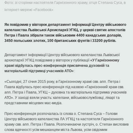
Фото: зі сторінки настоятеля Гарнізонного храму, отця Степана Суса, в
інтернет-мережі «Facebook»
Як повідомив у вівторок департамент інформації Центру військового
капеланства Львівської Архиєпархії УГКЦ, у церкві святих апостолів
Петра і Павла зібрали також військовим 4400 канадських доларів,
3450 польських злотих, 100 британських фунтів і 33200 рублів.
Департамент інформації Центру військового капеланства Львівської
архиєпархії УГКЦ повідомив у вівторок у публікації
«У Гарнізонному
храмі відбулась прес-конференція присвячена духовній та
матеріальній підтримці учасників АТО»
:
«Сьогодні, 27 січня 2015 року, в Гарнізонному храмі свв. апп. Петра і
Павла відбулась прес-конференція під назвою «Гарнізонний храм свв.
апп. Петра і Павла, УГКЦ – духовна та матеріальна підтримка учасників
АТО». У заході взяли участь: капелани, військовослужбовці, лікарі та
представники місцевих мас-медіа.
Прес-конференція розпочалась із слова о. Степана Суса – Голови
Центру військового капеланства ЛА УГКЦ та настоятеля Гарнізонного
храму свв. апп. Петра і Павла. Розпочинаючи зустріч, о. Степан висловив
слова вдячності усім мешканцям міста Львова, усім свідомим