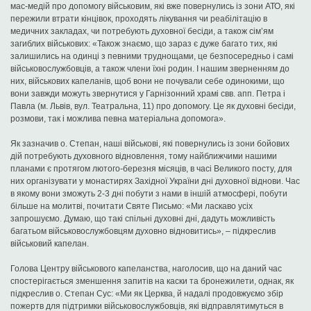
мас-медій про допомогу військовим, які вже повернулись із зони АТО, які
пережили втрати кінцівок, проходять лікування чи реабілітацію в
медичних закладах, чи потребують духовної бесіди, а також сім’ям
загиблих військових: «Також знаємо, що зараз є дуже багато тих, які
залишились на одинці з певними труднощами, це безпосередньо і самі
військовослужбовців, а також члени їхні родин. І нашим зверненням до
них, військових капеланів, щоб вони не почували себе одинокими, що
вони завжди можуть звернутися у Гарнізонний храмі свв. апп. Петра і
Павла (м. Львів, вул. Театральна, 11) про допомогу. Це як духовні бесіди,
розмови, так і можлива певна матеріальна допомога».
Як зазначив о. Степан, наші військові, які повернулись із зони бойових
дій потребують духовного відновлення, тому найближчими нашими
планами є протягом лютого-березня місяців, в часі Великого посту, для
них організувати у монастирях Західної України дні духовної віднови. Час
в якому вони зможуть 2-3 дні побути з нами в іншій атмосфері, побути
більше на молитві, почитати Святе Письмо: «Ми ласкаво усіх
запрошуємо. Думаю, що такі спільні духовні дні, дадуть можливість
багатьом військовослужбовцям духовно відновитись», – підкреслив
військовий капелан.
Голова Центру військового капеланства, наголосив, що на даний час
спостерігається зменшення запитів на каски та бронежилети, однак, як
підкреслив о. Степан Сус: «Ми як Церква, й надалі продовжуємо збір
пожертв для підтримки військовослужбовців, які відправлятимуться в