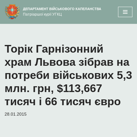
вмісту
ДЕПАРТАМЕНТ ВІЙСЬКОВОГО КАПЕЛАНСТВА
Патріаршої курії УГКЦ
Перейти
до
вмісту
Торік Гарнізонний
храм Львова зібрав на
потреби військових 5,3
млн. грн, $113,667
тисяч і 66 тисяч євро
28.01.2015