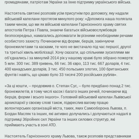
громадянами, патріотам України за їхню підтримку українського війська.
Настоятель святині розповів усім присутнім про допомогу, яку надали
військовій капелани протягом минулого року: «Допомога наша полягала
таким чином, що ми як військові капелани Гарнізонного храму святих
апостолів Петра і Павла, знаючи багатьох військовослужбовців
безпосередньо, намагались допомагати їм різними необхідними речами
особистого захисту. Починаючи від форми, берців, закінчуючи
бронежилетами та касками, те чого не вистачало під час першої, другої
та третьої хвиль мобілізації. Хочу сказати, що спільними зусиллями ми
об’єднались і за минулий 2014 рік у нашому храмі було зібрано пожертв:
5 млн. 300 тис. 389 гривень, 66 тис. 36 євро, 113 тис. 667 доларів, 4 тис.
400 канадських доларів, 3 тис. 450 польських злотих, 100 британських
фунтів і навіть, що цікаво було 33 тисячі 200 російських рублів».
«За ці кошти, – продовжив о. Степан Сус, – було придбано понад 2 тис.
бронежилетів, в тому числі касок і багато інших речей, починаючи від
берців, форми і всього іншого». Головний військовий капелан Львівської
архиєпархії у своєму слові також, підкреслив вагому працю
волонтерських організацій міста, таких, яких Самооборона Львова, п.
Богдан Масляк та інших, які активно долучались і долучаються надалі в
підтримці Збройних сил України та інших силових структур, які
приймають участь в зоні АТО.
Настоятель Гарнізонного храму Львова, також розповів представникам