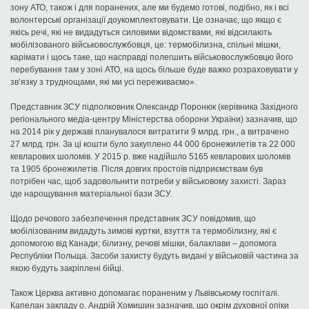
зону АТО, також і для поранених, але ми будемо готові, подібно, як і всі
волонтерські організації доукомплектовувати. Це означає, що якщо є
якісь речі, які не видадуться силовими відомствами, які відсилають
мобілізованого військовослужбовця, це: термобілизна, спільні мішки,
карімати і щось таке, що насправді полегшить військовослужбовцю його
перебування там у зоні АТО, на щось більше буде важко розраховувати у
зв’язку з труднощами, які ми усі переживаємо».
Представник ЗСУ підполковник Олександр Поронюк (керівника Західного
регіонального медіа-центру Міністерства оборони України) зазначив, що
на 2014 рік у державі планувалося витратити 9 млрд. грн., а витрачено
27 млрд. грн. За ці кошти було закуплено 44 000 бронежилетів та 22 000
кевларових шоломів. У 2015 р. вже надійшло 5165 кевларових шоломів
та 1905 бронежилетів. Після довгих простоїв підприємствам був
потрібен час, щоб задовольнити потреби у військовому захисті. Зараз
іде нарощування матеріальної бази ЗСУ.
Щодо речового забезпечення представник ЗСУ повідомив, що
мобілізованим видадуть зимові куртки, взуття та термобілизну, які є
допомогою від Канади; білизну, речові мішки, балаклави – допомога
Республіки Польща. Засоби захисту будуть видані у військовій частина за
якою будуть закріплені бійці.
Також Церква активно допомагає пораненим у Львівському госпіталі.
Капелан закладу о. Андрій Хомишин зазначив, що окрім духовної опіки