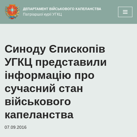
вмісту
ДЕПАРТАМЕНТ ВІЙСЬКОВОГО КАПЕЛАНСТВА
Патріаршої курії УГКЦ
Перейти
до
вмісту
Синоду Єпископів
УГКЦ представили
інформацію про
сучасний стан
військового
капеланства
07.09.2016