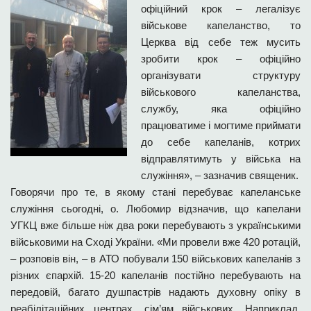
офіційний крок – легалізує
військове капеланство, то
Церква від себе теж мусить
зробити крок – офіційно
організувати структуру
військового капеланства,
службу, яка офіційно
працюватиме і могтиме приймати
до себе капеланів, котрих
відправлятимуть у війська на
служіння», – зазначив священик.
Говорячи про те, в якому стані перебуває капеланське
служіння сьогодні, о. Любомир відзначив, що капелани
УГКЦ вже більше ніж два роки перебувають з українськими
військовими на Сході України. «Ми провели вже 420 ротацій,
– розповів він, – в АТО побували 150 військових капеланів з
різних єпархій. 15-20 капеланів постійно перебувають на
передовій, багато душпастрів надають духовну опіку в
реабілітаційних центрах, сім’ям військових. Наприклад,