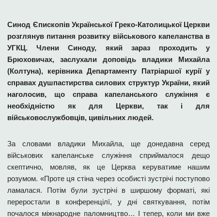
Синод Єпископів Української Греко-Католицької Церкви
розглянув питання розвитку військового капеланства в
УГКЦ. Члени Синоду, який зараз проходить у
Брюховичах, заслухали доповідь владики Михайла
(Колтуна), керівника Департаменту Патріаршої курії у
справах душпастирства силових структур України, який
наголосив, що справа капеланського служіння є
необхідністю як для Церкви, так і для
військовослужбовців, цивільних людей.
За словами владики Михайла, ще донедавна серед
військових капеланське служіння сприймалося дещо
скептично, мовляв, як це Церква керуватиме нашим
розумом. «Проте ця стіна через особисті зустрічі поступово
ламалася. Потім були зустрічі в ширшому форматі, які
переростали в конференцілї, у дні святкування, потім
почалося міжнародне паломництво… І тепер, коли ми вже