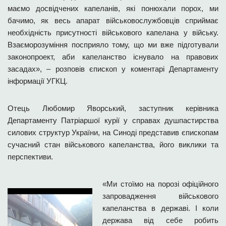
маємо досвідчених капеланів, які понюхали порох, ми
бачимо, як весь апарат військовослужбовців сприймає
необхідність присутності військового капелана у війську.
Взаєморозуміння посприяло тому, що ми вже підготували
законопроект, аби капеланство існувало на правових
засадах», – розповів єпископ у коментарі Департаменту
інформації УГКЦ.
Отець Любомир Яворський, заступник керівника
Департаменту Патріаршої курії у справах душпастирства
силових структур України, на Синоді представив єпископам
сучасний стан військового капеланства, його виклики та
перспективи.
«Ми стоїмо на порозі офіційного
запровадження військового
капеланства в державі. І коли
держава від себе робить