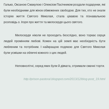
Галько, Оксаною Смакулою і Олексієм Пасічником роздали подарунки, які
були необхідними для жінок обмежених свободою. Для тих, хто не знали
історію життя Святого Миколая, стала цікавою та пізнавальною
розповідь о. Ігоря про життя та милосердя цього святого.
Милосердя ніколи не проходить безслідно, воно торкає серця
людей промінням любові. Кожен на цій землі має необхідність бути
любленим та потрібним. І найкращою подякою для Святого Миколая
були усмішки на обличчі кожного з цих людей.
Неповнолітні, серед яких були й дівчата, отримали смачні торти.
http://prison-pastoral.blogspot.com/2013/12/blog-post_19.html