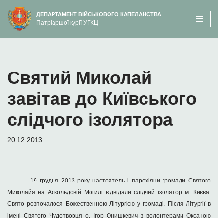
вмісту
ДЕПАРТАМЕНТ ВІЙСЬКОВОГО КАПЕЛАНСТВА
Патріаршої курії УГКЦ
Перейти
до
вмісту
Святий Миколай
завітав до Київського
слідчого ізолятора
20.12.2013
19 грудня 2013 року настоятель і парохіяни громади Святого
Миколайя на Аскольдовій Могилі відвідали слідчий ізолятор м. Києва.
Свято розпочалося Божественною Літургією у громаді. Після Літургії в
імені Святого Чудотворця о. Ігор Онишкевич з волонтерами Оксаною