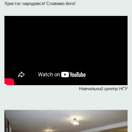
Христос народився! Славимо його!
Навчальний центр НГУ