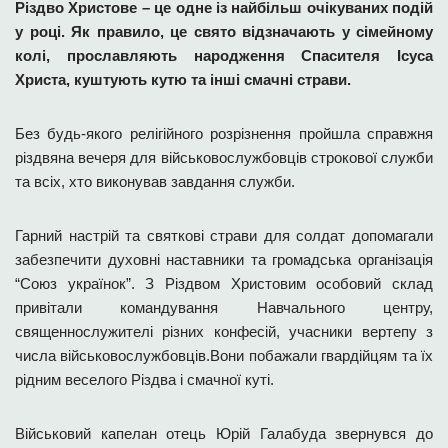
Різдво Христове – це одне із найбільш очікуваних подій
у році. Як правило, це свято відзначають у сімейному
колі, прославляють народження Спасителя Ісуса
Христа, куштують кутю та інші смачні страви.
Без будь-якого релігійного розрізнення пройшла справжня
різдвяна вечеря для військовослужбовців строкової служби
та всіх, хто виконував завдання служби.
Гарний настрій та святкові страви для солдат допомагали
забезпечити
духовні наставники та громадська організація
“Союз українок”. З Різдвом Христовим особовий склад
привітали командування Навчального центру,
священнослужителі різних конфесій, учасники вертепу з
числа військовослужбовців.
Вони побажали гвардійцям та їх
рідним веселого Різдва і смачної куті.
Військовий капелан отець Юрій Галабуда звернувся до