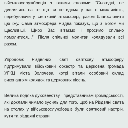
військовослужбовців з такими словами: “Сьогодні, не
дивлячись на те, що ви не вдома у вас є можливість,
перебуваючи у святковій атмосфері, разом благословити
цю їжу. Сама атмосфера Різдва показує, що з Богом ми
щасливіші. Щиро Вас вітаємо і просимо спільно
помолитися…”. Після спільної молитви колядували всі
разом.
У
продовж Різдвяних свят святкову атмосферу
підтримували військовий оркестр та церковна громада
УГКЦ міста Золочева, котрі вітали особовий склад
виконанням колядок та церковних пісень.
Велика подяка духовенству і представникам громадськості,
які доклали чимало зусиль для того, щоб на Різдвяні свята
на столах у військовослужбовців були святковий настрій,
кутя та різдвяні страви.