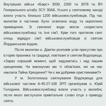
Внутрішніх військ «Барс» 3030, 2260 та 3078 та ВЧ
Генерального штабу ЗСУ 30АБ. Усього у святковому заході
взяло участь близько 1200 військовослужбовців. Під час
молитви в частинах було освячено воду та окроплено
приміщення. Зі свяченої води могли скористати
військовослужбовці та їхні сім’ї. Крім того протягом свят
отець відвідує сім’ї військовослужбовців зі святою
Йорданською водою.
Після молитви о. Дам’ян розповів усім присутнім про
історію празника та традиції, пов’язані зі святом Водохреща.
«Зараз хороший момент, щоб задуматись і над нашим
хрещенням. Чи виконуємо ми ті обов
’
язки, які на нас
наклала Тайна Хрещення? Чи є ми добрими християнами?»
У м. Золотоноша святкування Водохреща для
військової частини А-45-27-108 ЗРП організував о. Юрій
Голоднюк. Військовослужбовці взяли участь у молебні,
після якого вислухали привітальне слово отця з приводу
свята.