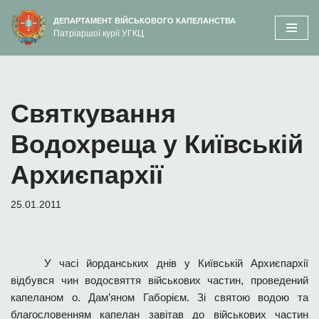
вмісту
ДЕПАРТАМЕНТ ВІЙСЬКОВОГО КАПЕЛАНСТВА
Патріаршої курії УГКЦ
Перейти
до
вмісту
Святкування
Водохреща у Київській
Архиєпархії
25.01.2011
У часі йорданських днів у Київській Архиєпархії
відбувся чин водосвяття військових частин, проведений
капеланом о. Дам
’
яном Габорієм. Зі святою водою та
благословенням капелан завітав до військових частин