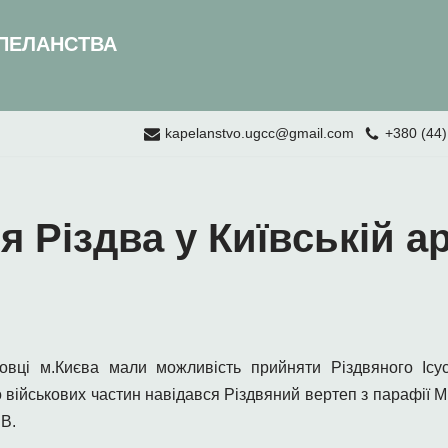
ПЕЛАНСТВА
kapelanstvo.ugcc@gmail.com
+380 (44)
 Різдва у Київській ар
бовці м.Києва мали можливість прийняти Різдвяного Іс
 військових частин навідався Різдвяний вертеп з парафії 
В.