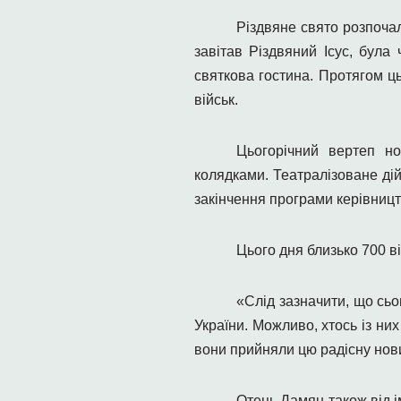
Різдвяне свято розпочал
завітав Різдвяний Ісус, була
святкова гостина.
Протягом ць
військ.
Цьогорічний вертеп но
колядками. Театралізоване ді
закінчення програми керівницт
Цього дня близько 700 ві
«Слід зазначити, що сьо
України. Можливо, хтось із ни
вони прийняли цю радісну нови
Отець Дамян також від і