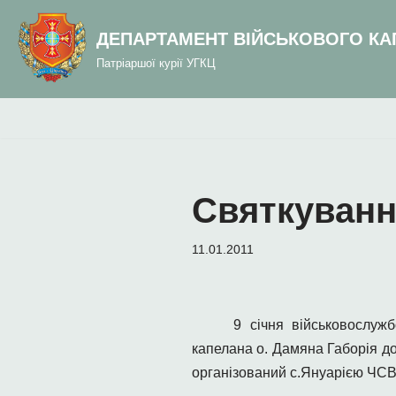
до
вмісту
ДЕПАРТАМЕНТ ВІЙСЬКОВОГО КА
Перейти
Патріаршої курії УГКЦ
до
вмісту
Святкування
11.01.2011
9 січня військовослуж
капелана о. Дамяна Габорія до
організований с.Януарією ЧСВ