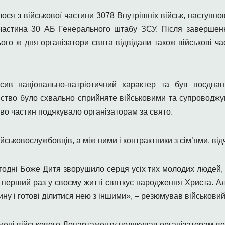
ося з військової частини 3078 Внутрішніх військ, н
аступною
 частина 30 АБ Генерального штабу ЗСУ.
Після завершен
ого ж дня організатори свята відвідали також військові ч
сив національно-патріотичний характер та був поєдна
йство було схвально сприйняте військовими та супроводж
во частин подякувало організаторам за свято.
йськовослужбовців, а між ними і контрактники з сім’ями, від
годні Боже Дитя зворушило серця усіх тих молодих людей, 
х перший раз у своєму житті святкує народження Христа. Ал
ну і готові ділитися нею з іншими», – резюмував військовий
мені військового Департаменту подякував організаторам ве