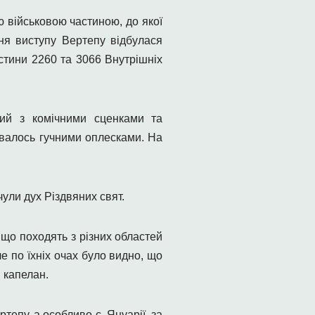
 військовою частиною, до якої
ня виступу Вертепу відбулася
астини 2260
та
3066 Внутрішніх
ний з
комічними сценками та
увалось гучними оплесками. На
чули дух Різдвяних свят.
що походять з різних областей
е по їхніх очах було видно, що
 капелан.
ртепу, а особливо
с. Януарії, за