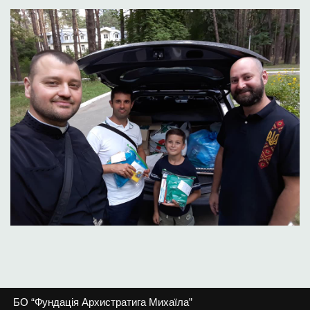
БО “Фундація Архистратига Михаїла”