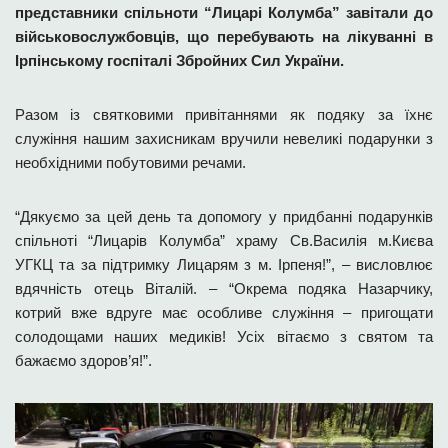
представники спільноти “Лицарі Колумба” завітали до
військовослужбовців, що перебувають на лікуванні в
Ірпінському госпіталі Збройних Сил України.
Разом із святковими привітаннями як подяку за їхнє
служіння нашим захисникам вручили невеликі подарунки з
необхідними побутовими речами.
“Дякуємо за цей день та допомогу у придбанні подарунків
спільноті “Лицарів Колумба” храму Св.Василія м.Києва
УГКЦ та за підтримку Лицарям з м. Ірпеня!”, – висловлює
вдячність отець Віталій. – “Окрема подяка Назарчику,
котрий вже вдруге має особливе служіння – пригощати
солодощами наших медиків! У
сіх вітаємо з святом та
бажаємо здоров’я!”.