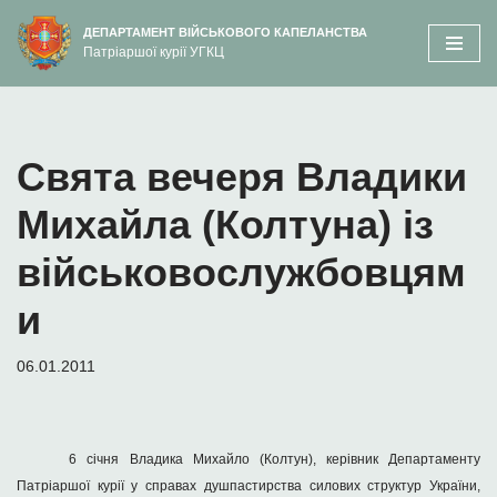
вмісту
ДЕПАРТАМЕНТ ВІЙСЬКОВОГО КАПЕЛАНСТВА
Патріаршої курії УГКЦ
Перейти
до
вмісту
Свята вечеря Владики
Михайла (Колтуна) із
військовослужбовцям
и
06.01.2011
6 січня Владика Михайло (Колтун), керівник Департаменту
Патріаршої курії у справах душпастирства силових структур України,