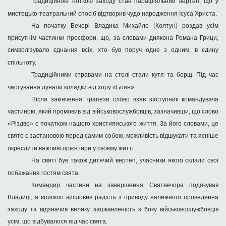
Традиційною ноткою заходу став парафіяльний вертеп, що у
мистецько-театральний спосіб відтворив чудо народження Ісуса Христа.
На початку Вечері Владика Михайло (Колтун) роздав усім
присутнім частинки просфори, що, за словами диякона Романа Грици,
символізувало єднання всіх, хто був поруч одне з одним, в єдину
спільноту.
Традиційними стравами на столі стали кутя та борщ. Під час
частування лунали колядки від хору «Боян».
Після закінчення трапези слово взяв заступник командувача
частиною, який промовив від військовослужбовців, зазначивши, що слово
«Різдво» є початком нашого християнського життя. За його словами, це
свято є застановою перед самим собою, можливість відшукати та ясніше
окреслити важливі орієнтири у своєму житті.
На святі був також дитячий вертеп, учасники якого склали свої
побажання гостям свята.
Командир частини на завершення Святвечора подякував
Владиці, а єпископ висловив радість з приводу належного проведення
заходу та відзначив велику зацікавленість з боку військовослужбовців
усім, що відбувалося під час свята.