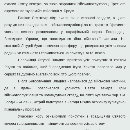
очолив Святу вечерю, за якою зібралися військовослужбовці Третього
окремого полку армійської авіації м. Броди.
Раніше Святвечір відзначали лише строкові солдати, а цього
року до них приєдналися і військовослужбовці за контрактом. Урочиста
частина вечора розпочалася у парафіяльній церкві Богородиці-
Володарки України, що знаходиться біля військової частини. На
святковій Літургії було освячено просфору, що роздається усім членам
родини чи спільноти і споживається на початку Святої вечері.
Наприкінці Літургії Владика привітав усіх присутніх зі святом
Різдва та побажав, щоб “народження Ісуса Христа поселило мир у
серцях та духовно збагатило всіх, хто цього прагне”.
Після Богослужіння Владика направився до військової частини,
де в їдальні розпочалася урочиста Свята вечеря. Крім
військовослужбовців та командувачів складу, на святі був також хор з м.
Броди – «Боян», котрий підготував з нагоди Різдва особливу культурно-
пізнавальну програму.
Учасники хору ознайомили присутніх з традиціями Святого
вечора та різдвяних свят і віншуючи запросили усіх до столу.