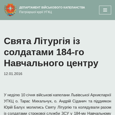
вмісту
ДЕПАРТАМЕНТ ВІЙСЬКОВОГО КАПЕЛАНСТВА
Патріаршої курії УГКЦ
Перейти
до
вмісту
Свята Літургія із
солдатами 184-го
Навчального центру
12.01.2016
У неділю 10 січня військові капелани Львівської Архиєпархії
УГКЦ о. Тарас Михальчук, о. Андрій Сіданич та піддиякон
Юрій Балух молились Святу Літургію та колядували разом
із солдатами строковоі служби ЗСУ у 184-му Навчальному