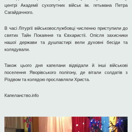
центрі Академії сухопутних військ ім. гетьмана Петра
Сагайдачного.
В часі Літургії військовослужбовці численно приступили до
святих Тайн Покаяння та Євхаристії. Опісля захисники
нашої держави та душпастирі вели духовні бесіди та
колядували.
Також цього дня капелани відвідали й інші військові
поселення Яворівського полігону, де вітали солдатів з
Різдвом та колядою прославляли Христа.
Капеланство.info