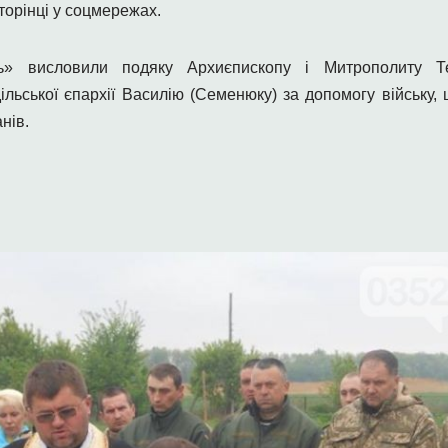
торінці у соцмережах.
ль» висловили подяку Архиєпископу і Митрополиту Тер
ільської єпархії Василію (Семенюку) за допомогу війську, 
нів.