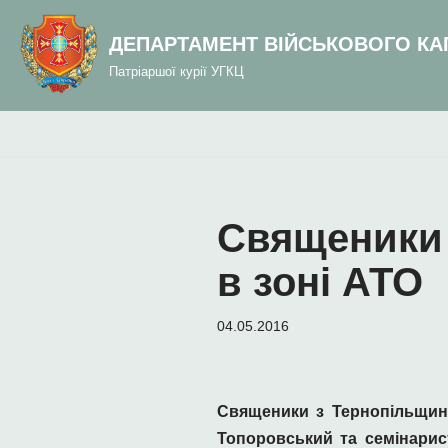
до
вмісту
ДЕПАРТАМЕНТ ВІЙСЬКОВОГО КА
Перейти
Патріаршої курії УГКЦ
до
вмісту
Священики 
в зоні АТО
04.05.2016
Священики з Тернопільщини
Топоровський та семінарист