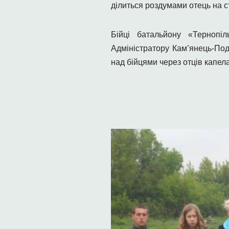
ділиться роздумами отець на с
Бійці батальйону «Тернопі
Адміністратору Кам’янець-Под
над бійцями через отців капела