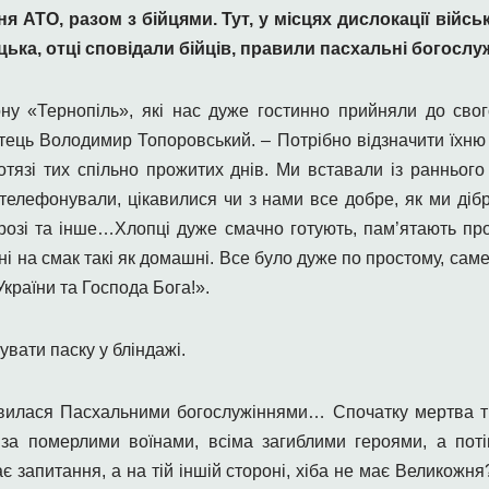
я АТО, разом з бійцями. Тут, у місцях дислокації війсь
ка, отці сповідали бійців, правили пасхальні богослуж
ону «Тернопіль», які нас дуже гостинно прийняли до св
тець Володимир Топоровський. – Потрібно відзначити їхню 
тязі тих спільно прожитих днів. Ми вставали із раннього
 телефонували, цікавилися чи з нами все добре, як ми ді
розі та інше…Хлопці дуже смачно готують, пам’ятають про
ні на смак такі як домашні. Все було дуже по простому, саме
країни та Господа Бога!».
вати паску у бліндажі.
ивилася Пасхальними богослужіннями… Спочатку мертва т
за померлими воїнами, всіма загиблими героями, а поті
є запитання, а на тій іншій стороні, хіба не має Великожня?