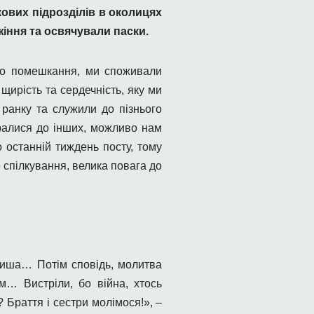
кових підрозділів в околицях
іння та освячували паски.
ого помешкання, ми споживали
щирість та сердечність, яку ми
 ранку та служили до пізнього
бралися до інших, можливо нам
 останній тиждень посту, тому
 спілкування, велика повага до
иша… Потім сповідь, молитва
м… Вистріли, бо війна, хтось
 Браття і сестри молімося!», –