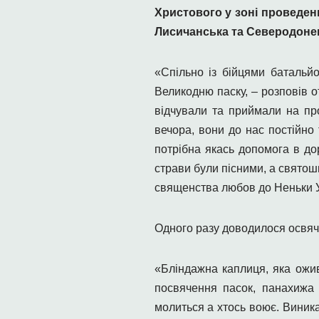
Христового у зоні проведенн
Лисичанська та Северодонець
«Спільно із бійцями батальй
Великодню паску, – розповів о
відчували та приймали на про
вечора, вони до нас постійно
потрібна якась допомога в до
страви були пісними, а святош
священства любов до Неньки У
Одного разу доводилося освячу
«Бліндажна каплиця, яка ож
посвячення пасок, панахижа 
молиться а хтось воює. Виника