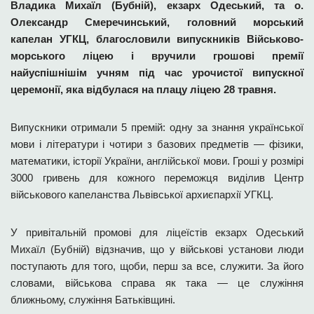
Владика Михаїл (Бубній), екзарх Одеський, та о.
Олександр Смеречинський, головний морський
капелан УГКЦ, благословили випускників Військово-
морського ліцею і вручили грошові премії
найуспішнішім учням під час урочистої випускної
церемонії, яка відбулася на плацу ліцею 28 травня.
Випускники отримали 5 премій: одну за знання української
мови і літератури і чотири з базових предметів — фізики,
математики, історії України, англійської мови. Гроші у розмірі
3000 гривень для кожного переможця виділив Центр
військового капеланства Львівсько
ї архиєпархії УГКЦ.
У привітальній промові для ліцеїстів екзарх Одеський
Михаїл (Бубній) відзначив, що у військові установи люди
поступають для того, щоби, перш за все, служити. За його
словами, військова справа як така — це служіння
ближньому, служіння Батьківщині.