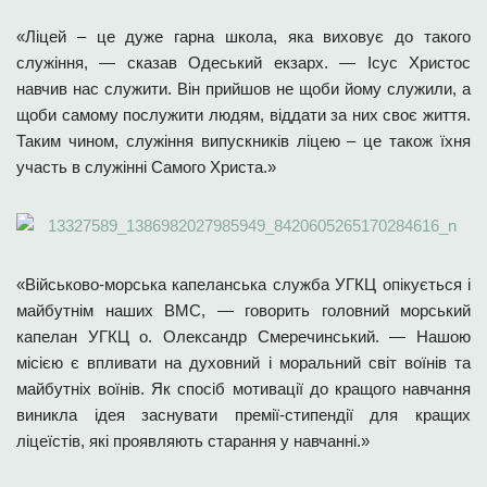
«Ліцей – це дуже гарна школа, яка виховує до такого
служіння, — сказав Одеський екзарх. — Ісус Христос
навчив нас служити. Він прийшов не щоби йому служили, а
щоби самому послужити людям, віддати за них своє життя.
Таким чином, служіння випускників ліцею – це також їхня
участь в служінні Самого Христа.»
«Військово-морська капеланська служба УГКЦ опікується і
майбутнім наших ВМС, — говорить головний морський
капелан УГКЦ о. Олександр Смеречинський. — Нашою
місією є впливати на духовний і моральний світ воїнів та
майбутніх воїнів. Як спосіб мотивації до кращого навчання
виникла ідея заснувати премії-стипендії для кращих
ліцеїстів, які проявляють старання у навчанні.»