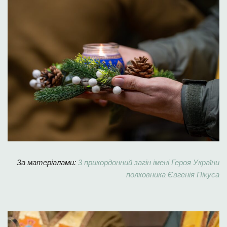
За матеріалами:
3 прикордонний загін імені Героя України
полковника Євгенія Пікуса