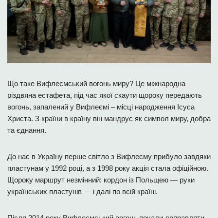
Що таке Вифлеємський вогонь миру? Це міжнародна
різдвяна естафета, під час якої скаути щороку передають
вогонь, запалений у Вифлеємі – місці народження Ісуса
Христа. З країни в країну він мандрує як символ миру, добра
та єднання.
До нас в Україну перше світло з Вифлеєму прибуло завдяки
пластунам у 1992 році, а з 1998 року акція стала офіційною.
Щороку маршрут незмінний: кордон із Польщею — руки
українських пластунів — і далі по всій країні.
Після 2014 року Вифлеємський вогонь почали доправляти