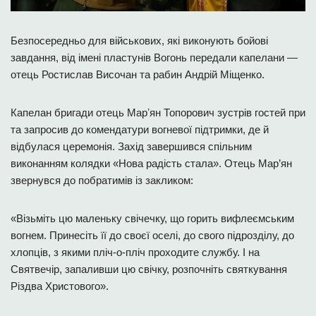
Безпосередньо для військових, які виконують бойові
завдання, від імені пластунів Вогонь передали капелани —
отець Ростислав Височан та рабин Андрій Міщенко.
Капелан бригади отець Марʼян Топорович зустрів гостей при
та запросив до комендатури вогневої підтримки, де й
відбулася церемонія. Захід завершився спільним
виконанням колядки «Нова радість стала». Отець Мар’ян
звернувся до побратимів із закликом:
«Візьміть цю маленьку свічечку, що горить вифлеємським
вогнем. Принесіть її до своєї оселі, до свого підрозділу, до
хлопців, з якими пліч-о-пліч проходите службу. І на
Святвечір, запаливши цю свічку, розпочніть святкування
Різдва Христового».