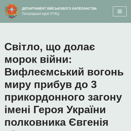
вмісту
ДЕПАРТАМЕНТ ВІЙСЬКОВОГО КАПЕЛАНСТВА
Патріаршої курії УГКЦ
Перейти
до
вмісту
Світло, що долає
морок війни:
Вифлеємський вогонь
миру прибув до 3
прикордонного загону
імені Героя України
полковника Євгенія