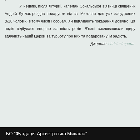
У неділю, після Літургії, капелан Сокальської в’язниці священик
Андрій Дутчак роздав подарунки від св. Миколая для усіх засуджених
(620 чоловік) в тому числі і особам, які відбувають покарання довічно. Ця
подія відбулася вперше за шість років. В’язні висловлювали щиру
вдячність нашій Церкві за турботу про них та подаровану їм радість.
Джерело:
christusimperat.
БО “Фундація Архистратига Михаїла”