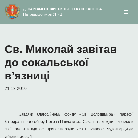
вмісту
ДЕПАРТАМЕНТ ВІЙСЬКОВОГО КАПЕЛАНСТВА
Патріаршої курії УГКЦ
Перейти
до
вмісту
Св. Миколай завітав
до сокальської
в’язниці
21.12.2010
Завдяки благодійному фонду «Св. Володимира», парафії
Катедрального собору Петра і Павла міста Сокаль та людям, які склали
свої пожертви вдалося принести радість свята Миколая Чудотворця до
ув’язнених осіб.