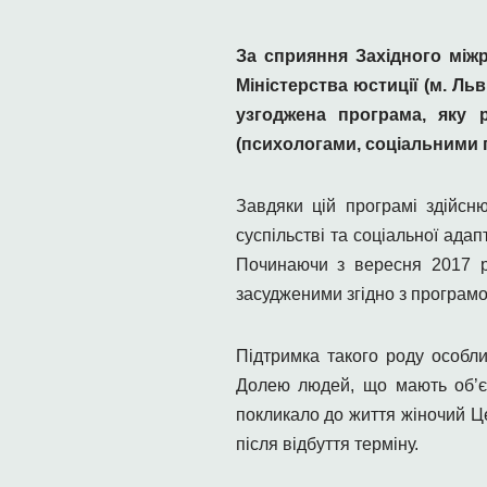
За сприяння Західного між
Міністерства юстиції (м. Ль
узгоджена програма, яку 
(психологами, соціальними 
Завдяки цій програмі здійсн
суспільстві та соціальної ада
Починаючи з вересня 2017 р
засудженими згідно з програм
Підтримка такого роду особли
Долею людей, що мають об’єкт
покликало до життя жіночий Ц
після відбуття терміну.