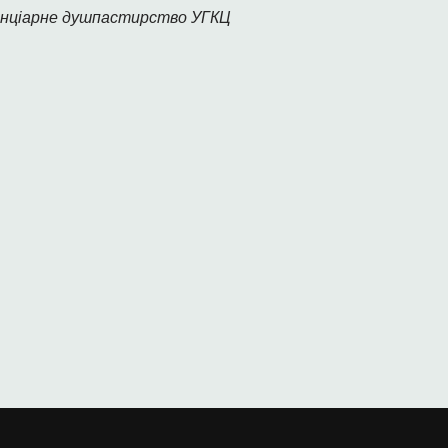
нціарне душпастирство УГКЦ