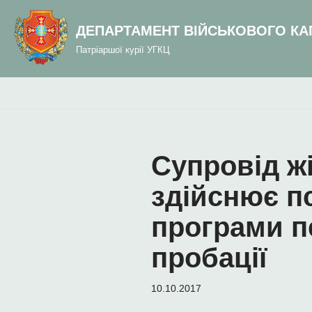
до
вмісту
ДЕПАРТАМЕНТ ВІЙСЬКОВОГО КА
Перейти
Патріаршої курії УГКЦ
до
вмісту
Супровід жі
здійснює п
програми п
пробації
10.10.2017