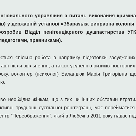
регіонального управління з питань виконання криміна
вів) у державній установі «Збаразька виправна колоні
розробив Відділ пенітенціарного душпастирства УГ
педагогами, правниками).
юється спільна робота в напрямку підготовки засуджених
птації після звільнення, а також усуненню ризиків повторн
оку, волонтер (психолог) Баландюк Марія Григорівна що
ою.
во необхідна жінкам, що з тих чи інших обставин втратил
ивні труднощі суспільної реінтеграції, має перейматися
ентр “Переображення”, який в Любечі з 2011 року надає під