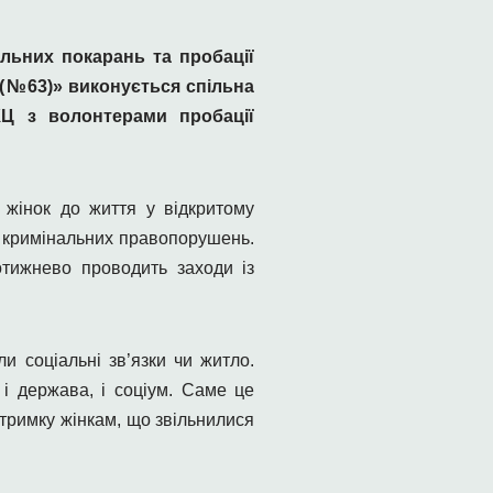
льних покарань та пробації
я (№63)» виконується спільна
КЦ з волонтерами пробації
 жінок до життя у відкритому
их кримінальних правопорушень.
тижнево проводить заходи із
и соціальні зв’язки чи житло.
 і держава, і соціум. Саме це
тримку жінкам, що звільнилися