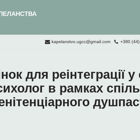
ПЕЛАНСТВА
kapelanstvo.ugcc@gmail.com
+380 (44)
нок для реінтеграції у
сихолог в рамках спіль
енітенціарного душпас