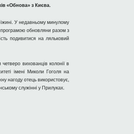
ків «Обнова» з Києва.
Ніжині. У недавньому минулому
ю програмою обновляни разом з
сть подивитися на ляльковий
 четверо вихованців колонії в
теті імені Миколи Гоголя на
жну нагоду отець використовує,
нському служінні у Прилуках.