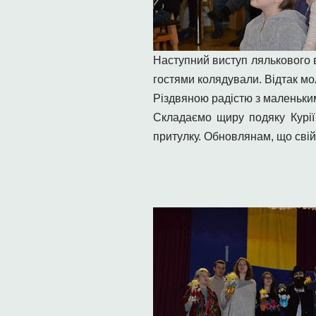
Наступний виступ лялькового в
гостями колядували. Відтак мол
Різдвяною радістю з маленьки
Складаємо щиру подяку Курії 
притулку. Обновлянам, що сві