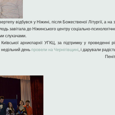
ертепу відбувся у Ніжині, після Божественої Літургії, а н
одь завітала до Ніжинського центру соціально-психологічної
ми слухачами.
Київської архиєпархії УГКЦ, за підтримку у проведенні рі
й недільний день
провели на Чернігівщині
, і дарували радіст
Пені