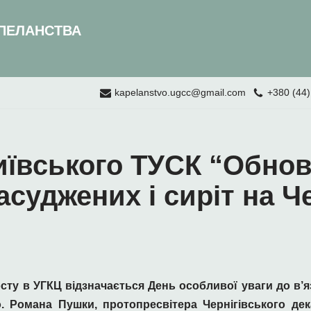
ПЕЛАНСТВА
kapelanstvo.ugcc@gmail.com
+380 (44)
иївського ТУСК “Обнов
асуджених і сиріт на Ч
осту в УГКЦ відзначається День особливої уваги до в’я
. Романа Пушки, протопресвітера Чернігівського дека