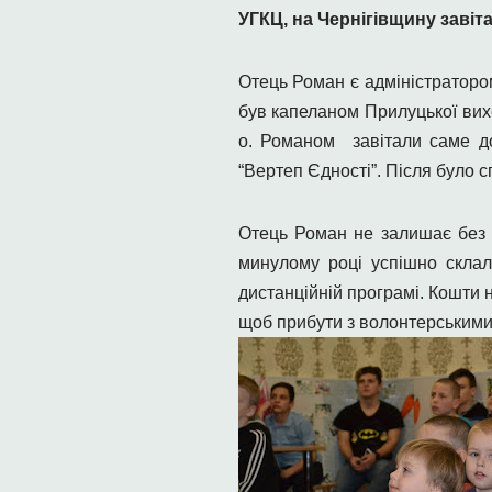
УГКЦ, на Чернігівщину завіт
Отець Роман є адміністраторо
був капеланом Прилуцької вих
о. Романом завітали саме д
“Вертеп Єдності”. Після було 
Отець Роман не залишає без у
минулому році успішно скла
дистанційній програмі. Кошти 
щоб прибути з волонтерськими 