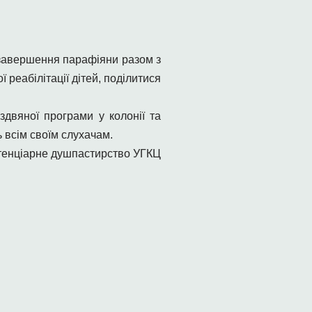
а завершення парафіяни разом з
 реабілітації дітей, поділитися
здвяної програми у колонії та
ь всім своїм слухачам.
тенціарне душпастирство УГКЦ