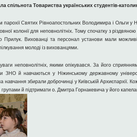
ала спільнота Товариства українських студентів-католи
м парохії Святих Рівноапостольних Володимира і Ольги у 
овної колонії для неповнолітніх. Тому спочатку з різдвяно
о Прилук. Вихованці та персонал установи мали можливі
спілкування молоді із вихованцями.
ваги неповнолітніх, якими опікувався. За його сприянням
ли ЗНО й навчаються у Ніжинському державному універси
на навчання збирали доброчинці у Київській Архиєпархії. Ко
групами й підтримати о. Дмитра Горнакевича у його капела