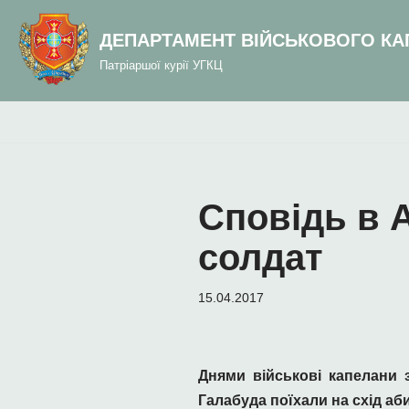
до
вмісту
ДЕПАРТАМЕНТ ВІЙСЬКОВОГО КА
Перейти
Патріаршої курії УГКЦ
до
вмісту
Сповідь в А
солдат
15.04.2017
Днями військові капелани 
Галабуда поїхали на схід аб