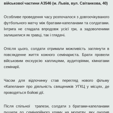
військової частини А3546 (м. Львів, вул. Світанкова, 40)
Особливе проведення часу розпочалося з довгоочікуваного
футбольного матчу між братами-капеланами та солдатами.
Інтрига не спадала впродовж усієї гри, а задоволеними
залишилися як гравці, так і глядачі.
Опісля цього, солдати отримали можливість заглянути в
повсякденне життя кожного семінариста. Брати провели
військовим екскурсію каплицями, аудиторіями, кімнатами
семінарії.
Часом для відпочинку став перегляд нового фільму
«Капелани» про діяльність священиків УГКЦ у місцях, де
проводяться бойові дії.
Після спільної трапези, солдати з братами-капеланами
рушили до семінарійного храму на молитву, яку очолив