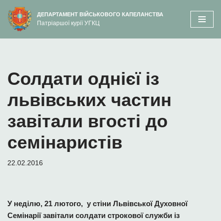
вмісту
ДЕПАРТАМЕНТ ВІЙСЬКОВОГО КАПЕЛАНСТВА
Патріаршої курії УГКЦ
Перейти
до
вмісту
Солдати однієї із
львівських частин
завітали вгості до
семінаристів
22.02.2016
У неділю, 21 лютого, у стіни Львівської Духовної
Семінарії завітали солдати строкової служби із