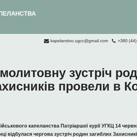
ПЕЛАНСТВА
kapelanstvo.ugcc@gmail.com
+380 (44)
молитовну зустріч ро
ахисників провели в К
йськового капеланства Патріаршої курії УГКЦ 14 червня
і відбулася чергова зустріч родин загиблих Захисникі