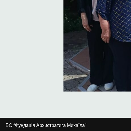
БО “Фундація Архистратига Михаїла”