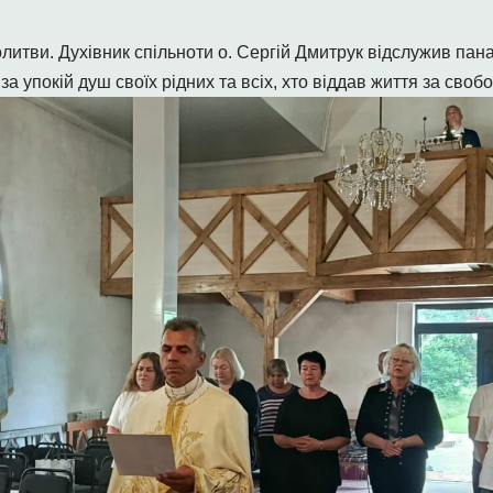
молитви. Духівник спільноти о. Сергій Дмитрук відслужив па
за упокій душ своїх рідних та всіх, хто віддав життя за свобо