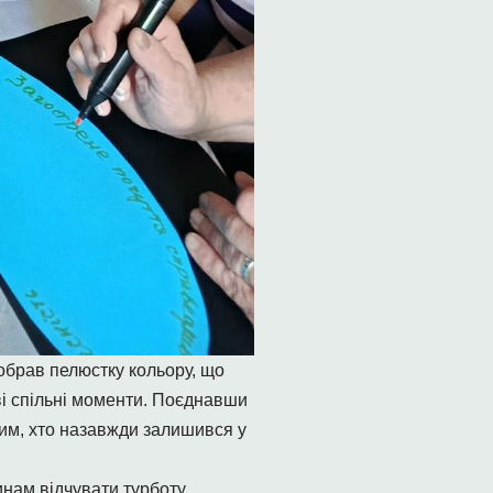
 обрав пелюстку кольору, що
ві спільні моменти. Поєднавши
 тим, хто назавжди залишився у
инам відчувати турботу