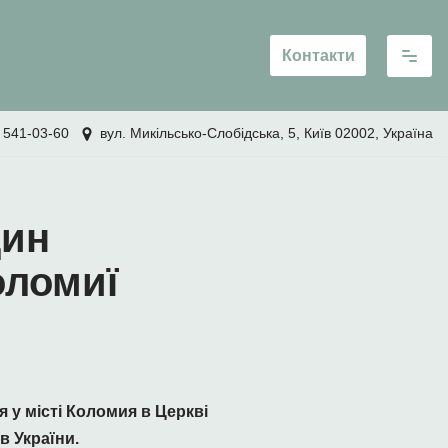
Контакти
 541-03-60
вул. Микільсько-Слобідська, 5, Київ 02002, Україна
дин
оломиї
 у місті Коломия в Церкві
в України.