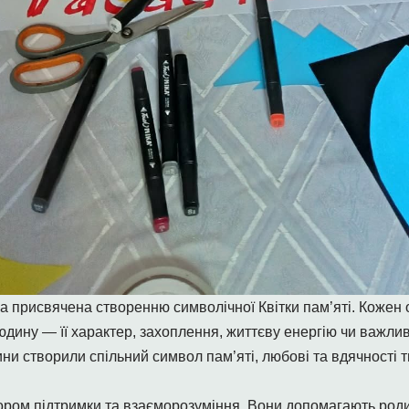
ла присвячена створенню символічної Квітки пам’яті. Кожен
дину — її характер, захоплення, життєву енергію чи важли
дини створили спільний символ пам’яті, любові та вдячності
тором підтримки та взаєморозуміння. Вони допомагають род