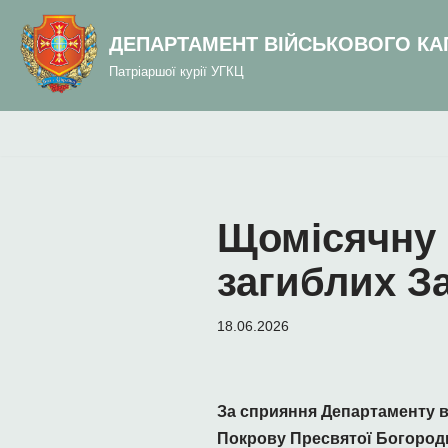
до
вмісту
ДЕПАРТАМЕНТ ВІЙСЬКОВОГО КА
Перейти
Патріаршої курії УГКЦ
до
вмісту
Щомісячну 
загиблих З
18.06.2026
За сприяння Департаменту ві
Покрову Пресвятої Богородиц