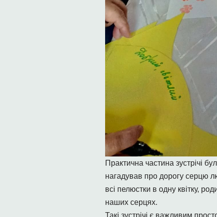
Практична частина зустрічі бу
нагадував про дорогу серцю лю
всі пелюстки в одну квітку, ро
наших серцях.
Такі зустрічі є важливим прос