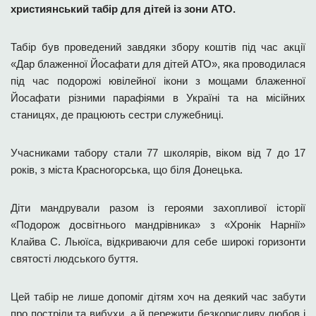
християнський табір для дітей із зони АТО.
Табір був проведений завдяки збору коштів під час акції
«Дар блаженної Йосафати для дітей АТО», яка проводилася
під час подорожі ювілейної ікони з мощами блаженної
Йосафати різними парафіями в Україні та на місійних
станицях, де працюють сестри служебниці.
Учасниками табору стали 77 школярів, віком від 7 до 17
років, з міста Красногорська, що біля Донецька.
Діти мандрували разом із героями захопливої історії
«Подорож досвітнього мандрівника» з «Хронік Нарнії»
Клайва С. Льюїса, відкриваючи для себе широкі горизонти
святості людського буття.
Цей табір не лише допоміг дітям хоч на деякий час забути
про постріли та вибухи, а й пережити безкорисливу любов і