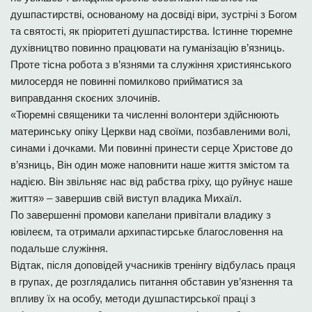
душпастирстві, основаному на досвіді віри, зустрічі з Богом
та святості, як пріоритеті душпастирства. Істинне тюремне
духівництво повинно працювати на гуманізацію в’язниць.
Проте тісна робота з в’язнями та служіння християнського
милосердя не повинні помилково прийматися за
виправдання скоєних злочинів.
«Тюремні священики та численні волонтери здійснюють
материнську опіку Церкви над своїми, позбавленими волі,
синами і дочками. Ми повинні принести серце Христове до
в’язниць, Він один може наповнити наше життя змістом та
надією. Він звільняє нас від рабства гріху, що руйнує наше
життя» – завершив свій виступ владика Михаїл.
По завершенні промови капелани привітали владику з
ювілеєм, та отримали архипастирське благословення на
подальше служіння.
Відтак, після доповідей учасників тренінгу відбулась праця
в групах, де розглядались питання обставин ув’язнення та
впливу їх на особу, методи душпастирської праці з