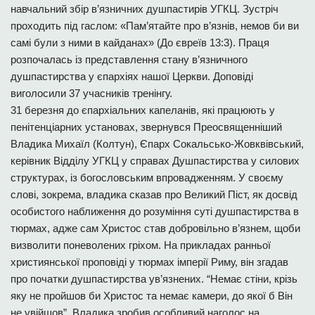
навчальний збір в’язничних душпастирів УГКЦ. Зустріч
проходить під гаслом: «Пам’ятайте про в’язнів, немов би ви
самі були з ними в кайданах» (До євреїв 13:3). Праця
розпочалась із представлення стану в’язничного
душпастирства у єпархіях нашої Церкви. Доповіді
виголосили 37 учасників тренінгу.
31 березня до єпархіальних капеланів, які працюють у
пенітенціарних установах, звернувся Преосвященніший
Владика Михаїл (Колтун), Єпарх Сокальсько-Жовквівський,
керівник Відділу УГКЦ у справах Душпастирства у силових
структурах, із богословським впровадженням. У своєму
слові, зокрема, владика сказав про Великий Піст, як досвід
особистого наближення до розуміння суті душпастирства в
тюрмах, адже сам Христос став добровільно в’язнем, щоби
визволити поневолених гріхом. На прикладах ранньої
християнської проповіді у тюрмах імперії Риму, він згадав
про початки душпастирства ув’язнених. “Немає стіни, крізь
яку не пройшов би Христос та немає камери, до якої б Він
не увійшов”. Владика зробив особливий наголос на