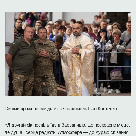
Своїми враженнями ділиться паломник Іван Костенко:
«Я другий рік поспіль їду в Зарваницю. Це прекрасне місце,
де душа і серце радіють. Атмосфера — до мурах: співання