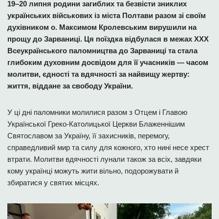
19–20 липня родини загиблих та безвісти зниклих
українських військових із міста Полтави разом зі своїм
духівником о. Максимом Кролевським вирушили на
прощу до Зарваниці. Ця поїздка відбулася в межах ХХХ
Всеукраїнського паломництва до Зарваниці та стала
глибоким духовним досвідом для її учасників — часом
молитви, єдності та вдячності за найвищу жертву:
життя, віддане за свободу України.
У ці дні паломники молилися разом з Отцем і Главою
Української Греко-Католицької Церкви Блаженнішим
Святославом за Україну, її захисників, перемогу,
справедливий мир та силу для кожного, хто нині несе хрест
втрати. Молитви вдячності лунали також за всіх, завдяки
кому українці можуть жити вільно, подорожувати й
збиратися у святих місцях.