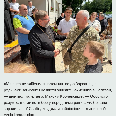
«Ми вперше здійснили паломництво до Зарваниці з
родинами загиблих і безвісти зниклих Захисників з Полтави,
— ділиться капелан о. Максим Кролевський. — Особисто
розумію, що ми всі в боргу перед цими родинами, бо вони
заради нашої Свободи віддали найцінніше — життя своїх
синів і чоловіків».