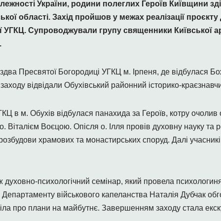
алежності України, родини полеглих Героїв Київщини зд
ької області.
Захід пройшов у межах реалізації проєкту
ї УГКЦ.
Супроводжували групу священники Київської ар
.
іздва Пресвятої Богородиці УГКЦ м. Ірпеня, де відбулася Бо
и заходу відвідали Обухівський районний історико-краєзнавч
КЦ в м. Обухів відбулася панахида за Героїв, котру очолив о
 Віталієм Воєцою. Опісля о. Ілля провів духовну науку та р
розбудови храмових та монастирських споруд. Далі учасник
ж духовно-психологічний семінар, який провела психологин
у Департаменту військового капеланства Наталія Дубчак об
віла про плани на майбутнє. Завершенням заходу стала екск