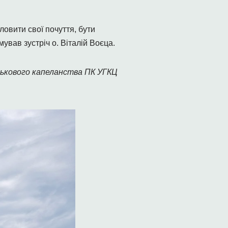
ловити свої почуття, бути
ував зустріч о. Віталій Воєца.
ькового капеланства ПК УГКЦ