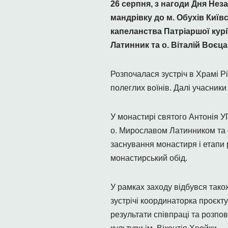
26 серпня, з нагоди Дня Нез
мандрівку до м. Обухів Київс
капеланства Патріаршої курі
Латинник та о. Віталій Воєца
Розпочалася зустріч в Храмі Р
полеглих воїнів. Далі учасник
У монастирі святого Антонія УГ
о. Мирославом Латинником та о.
заснування монастиря і етапи 
монастирський обід.
У рамках заходу відбувся тако
зустрічі координаторка проєкт
результати співпраці та розпо