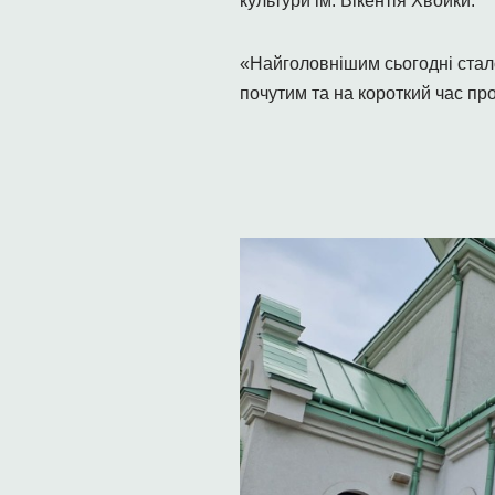
культури ім. Вікентія Хвойки.
«Найголовнішим сьогодні стало 
почутим та на короткий час про