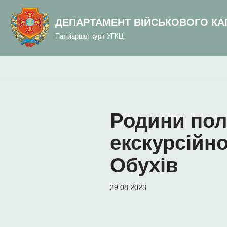
до
вмісту
ДЕПАРТАМЕНТ ВІЙСЬКОВОГО КА
Перейти
Патріаршої курії УГКЦ
до
вмісту
Родини поле
екскурсійн
Обухів
29.08.2023