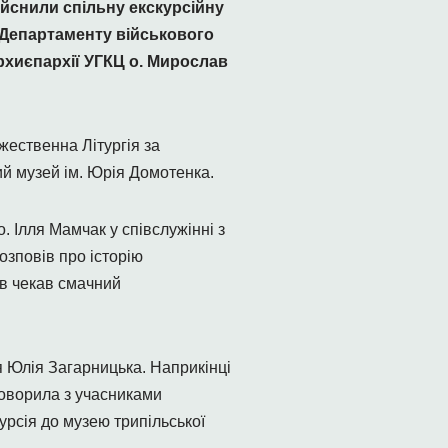
ійснили спільну екскурсійну
 Департаменту військового
хиєпархії УГКЦ о. Мирослав
жественна Літургія за
ий музей ім. Юрія Домотенка.
. Ілля Мамчак у співслужінні з
озповів про історію
ів чекав смачний
я Юлія Загарницька. Наприкінці
говорила з учасниками
урсія до музею трипільської