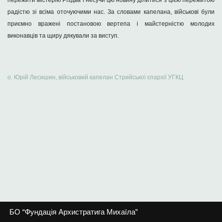
пережити містерію Різдва і несучи цю новину ділитися з цією пережитою
радістю зі всіма оточуючими нас. За словами капелана, військові були
приємно вражені постановою вертепа і майстерністю молодих
виконавців та щиру дякували за виступ.
о. Юрій Лесишин, військовий капелан Стрийської єпархії УГКЦ
БО “Фундація Архистратига Михаїла”