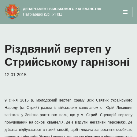
вмісту
ДЕПАРТАМЕНТ ВІЙСЬКОВОГО КАПЕЛАНСТВА
Патріаршої курії УГКЦ
Перейти
до
вмісту
Різдвяний вертеп у
Стрийському гарнізоні
12.01.2015
9 січня 2015 р. молодіжний вертеп храму Всіх Святих Українського
Народу (м. Стрий) разом із військовим капеланом о. Юрій Лесишин
завітали у Зенітно-ракетного полк, що у м. Стрий. Сценарій вертепу
побудований на основі євангелія, де є відсутні негативні персонажі, де
дійства відбувається в такий спосіб, щоб глядача запростити особисто