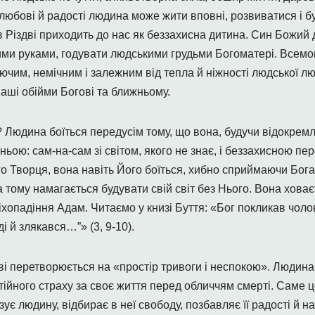
любові й радості людина може жити вповні, розвиватися і бу
в Різдві приходить до нас як беззахисна дитина. Син Божий 
ими руками, годувати людськими грудьми Богоматері. Всемогу
чим, немічним і залежним від тепла й ніжності людської люб
наші обійми Богові та ближньому.
? Людина боїться передусім тому, що вона, будучи відокремл
ьою: сам-на-сам зі світом, якого не знає, і беззахисною пе
о Творця, вона навіть Його боїться, хибно сприймаючи Бога
 тому намагається будувати свій світ без Нього. Вона ховає
іхопадіння Адам. Читаємо у книзі Буття: «Бог покликав чолові
ді й злякався…”» (3, 9-10).
і перетворюється на «простір тривоги і неспокою». Людина
ійного страху за своє життя перед обличчям смерті. Саме це
ує людину, відбирає в неї свободу, позбавляє її радості й н