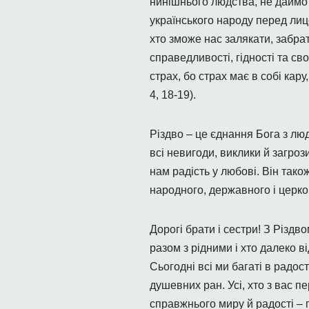
нинішнього людства, не даймо 
українського народу перед лиц
хто зможе нас залякати, забра
справедливості, гідності та св
страх, бо страх має в собі кар
4, 18-19).
Різдво – це єднання Бога з лю
всі невигоди, виклики й загроз
нам радість у любові. Він тако
народного, державного і церко
Дорогі брати і сестри! З Різдво
разом з рідними і хто далеко ві
Сьогодні всі ми багаті в радос
душевних ран. Усі, хто з вас п
справжнього миру й радості – п