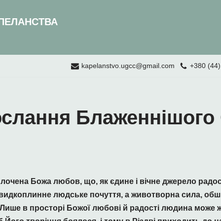
ПЕЛАНСТВА
kapelanstvo.ugcc@gmail.com
+380 (44)
ослання Блаженнішого
очена Божа любов, що, як єдине і вічне джерело радост
швидкоплинне людське почуття, а животворна сила, обш
Лише в просторі Божої любові й радості людина може ж