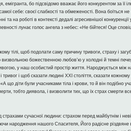
, емігранта, бо підсвідомо вважає його конкурентом за її іл
 самої себе: своєї слабкості та обмеженості. Вона боїться н
і та на роботі в контексті дедалі агресивнішої конкуренції у 
епевності лунає голос ангела з небес: «Не бійтеся! Оце спові
у тілі, щоб подолати саму причину тривоги, страху і загубл
єю визвольною божественною любов’ю у холодні й темні печер
вогою, у наш особистий простір життя. Народжується між н
і тривог і щоб сказати людині ХХІ століття, сказати кожному 
«А що діти були учасниками тіла і крови, то й він подібно у
ерти, тобто диявола, і визволити тих, що їх страх смерти все
д страхами сучасної людини: страхом перед майбутнім і нев
ючи народження нашого Спасителя, Його радісне різдвяне 