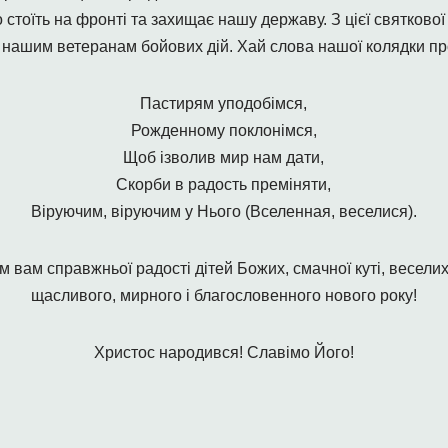
 стоїть на фронті та захищає нашу державу. З цієї святково
нашим ветеранам бойових дій. Хай слова нашої колядки пр
Пастирям уподобімся,
Рожденному поклонімся,
Щоб ізволив мир нам дати,
Скорби в радость преміняти,
Віруючим, віруючим у Нього (Вселенная, веселися).
 вам справжньої радості дітей Божих, смачної куті, весели
щасливого, мирного і благословенного нового року!
Христос народився! Славімо Його!