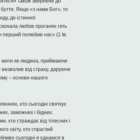
ійтеся» також звернене до
 буття. Якщо «з нами Бог», то
ду, до істинної
осконала любов проганяє геть
ін перший полюбив нас» (1 Ів.
ає жити як людина, приймаючи
і визволив від страху, даруючи
ьому – основи нашого
еленнях, хто сьогодні святкує
чних, заможних і бідних.
и, хто страждає від тілесних і
ого світу, хто спраглий
обливо сьогодні я єднаюся в