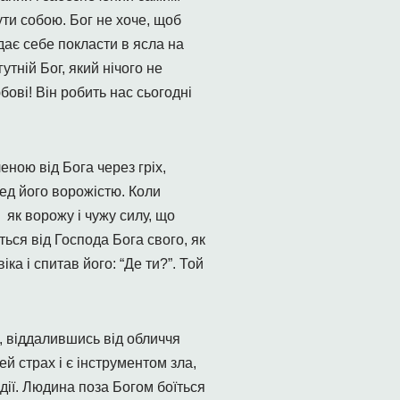
ти собою. Бог не хоче, щоб
дає себе покласти в ясла на
тній Бог, який нічого не
ові! Він робить нас сьогодні
еною від Бога через гріх,
ред його ворожістю. Коли
 як ворожу і чужу силу, що
ться від Господа Бога свого, як
ка і спитав його: “Де ти?”. Той
, віддалившись від обличчя
й страх і є інструментом зла,
адії. Людина поза Богом боїться