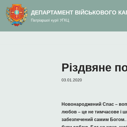
до
вмісту
ДЕПАРТАМЕНТ ВІЙСЬКОВОГО КА
Перейти
Патріаршої курії УГКЦ
до
вмісту
Різдвяне п
03.01.2020
Новонароджений Спас – вопл
любов – це не тимчасове і 
забезпечений самим Богом. 