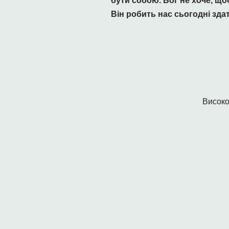
бути собою. Бог не хоче, що
Він робить нас сьогодні зда
Високо