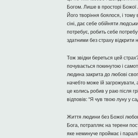
Богом. Лише в просторі Божої 
Його творіння боялося, і тому 
сіні, дає себе обійняти людськ
потребує, робить себе потребую
здатними без страху відкрити 
Тож звідки береться цей страх
почувається покинутою і самотн
людина закрита до любові свог
начебто може їй загрожувати, а
це колись робив у раю після гр
відповів: “Я чув твою луну у са
Життя людини без Божої любов
Бога, потрапляє на терени пост
яке неминуче проймає і параліз