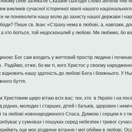
нікому себе залякати! Сказане сьогодні слово ангелів «не б
ем викликів сучасної історичної хвилі нашого національного
ти чи поневолити нашу волю до захисту нашої держави і наро
ободи? Пише св. Іван: «Страху нема в любові, а, навпаки, д
у, а хто боїться, той недосконалий у любові. Ми любимо, бо в
диною: Бог сам входить у життєвий простір людини і почин
и. Радіймо, отже, бо ми ті, кого Христос у своєму народженн
ж відновить нашу здатність до любові Бога і ближнього. У Н
вного буття.
м Христовим щиро вітаю всіх вас: тих, хто в Україні і на пос
д рідних, молодих і старших, дітей і батьків, здорових і немі
ті та любові новонародженого Спаса. Думкою і серцем я з тим
еребуває у сумнівах і пошуках серед небезпек і тривог сучасн
рийміть оце моє різдвяне вітання і мої обійми в любові. Ос