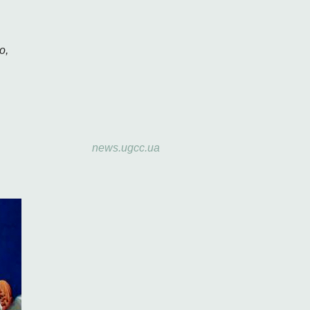
о,
news.ugcc.ua