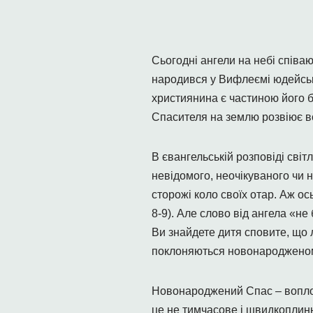
Сьогодні ангели на небі співа
народився у Вифлеємі юдейсько
християнина є частиною його б
Спасителя на землю розвіює всі
В євангельській розповіді світ
невідомого, неочікуваного чи н
сторожі коло своїх отар. Аж ось
8-9). Але слово від ангела «не
Ви знайдете дитя сповите, що л
поклоняються новонародженому 
Новонароджений Спас – воплоч
це не тимчасове і швидкоплин