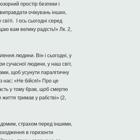
юзорний простір безпеки і
е виправдати очікувань інших,
світі. І ось сьогодні серед
щаю вам велику радість!» Лк. 2,
ення людини. Він і сьогодні, у
и сучасної людини, у наш світ,
ами, щоб усунути паралітичну
з нас: «Не бійся!» Про це
часть у тому брав, щоб смертю
 життя тримав у рабстві» (2,
ідомим, страхом перед іншими,
входження в горизонти