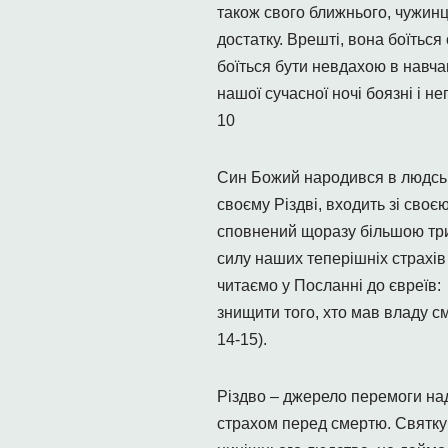
також свого ближнього, чужинця
достатку. Врешті, вона боїться
боїться бути невдахою в навчанн
нашої сучасної ночі боязні і н
10
Син Божий народився в людськом
своєму Різдві, входить зі сво
сповнений щоразу більшою три
силу наших теперішніх страхів 
читаємо у Посланні до євреїв: 
знищити того, хто мав владу см
14-15).
Різдво – джерело перемоги на
страхом перед смертю. Святку