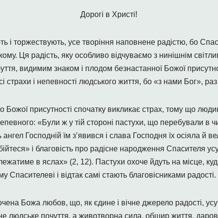
Дорогі в Христі!
ють і торжествують, усе творіння наповнене радістю, бо Спа
му. Ця радість, яку особливо відчуваємо з нинішнім світли
уття, видимим знаком і плодом безнастанної Божої присутнос
 страхи і непевності людського життя, бо «з нами Бог», раз
ло Божої присутності спочатку викликає страх, тому що люди
епевного: «Були ж у тій стороні пастухи, що перебували в чи
 ангел Господній їм з’явився і слава Господня їх осіяла й вел
 бійтеся» і благовість про радісне народження Спасителя усу
ежатиме в яслах» (2, 12). Пастухи охоче йдуть на місце, куд
Спасителеві і відтак самі стають благовісниками радості.
ена Божа любов, що, як єдине і вічне джерело радості, ус
не людське почуття, а животворна сила, обшир життя, даро