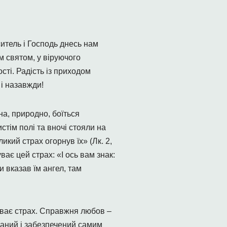
ситель і Господь днесь нам
м святом, у віруючого
ті. Радість із приходом
 і назавжди!
на, природно, боїться
стім полі та вночі стояли на
икий страх огорнув їх» (Лк. 2,
ває цей страх: «І ось вам знак:
и вказав їм ангел, там
уває страх. Справжня любов –
ваний і забезпечений самим