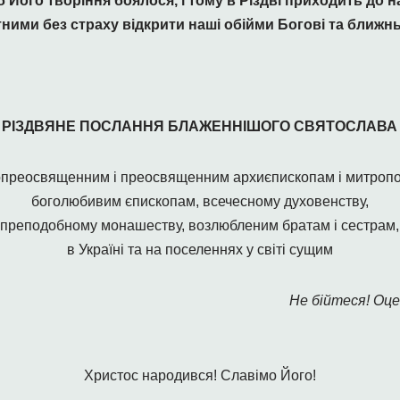
б Його творіння боялося, і тому в Різдві приходить до 
тними без страху відкрити наші обійми Богові та ближ
РІЗДВЯНЕ ПОСЛАННЯ БЛАЖЕННІШОГО СВЯТОСЛАВА
преосвященним і преосвященним архиєпископам і митроп
боголюбивим єпископам, всечесному духовенству,
преподобному монашеству, возлюбленим братам і сестрам,
в Україні та на поселеннях у світі сущим
Не бійтеся! Оце
Христос народився! Славімо Його!