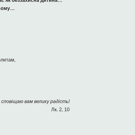
нас як беззахисна дитина…
ньому…
олитам,
 сповіщаю вам велику радість!
Лк. 2, 10