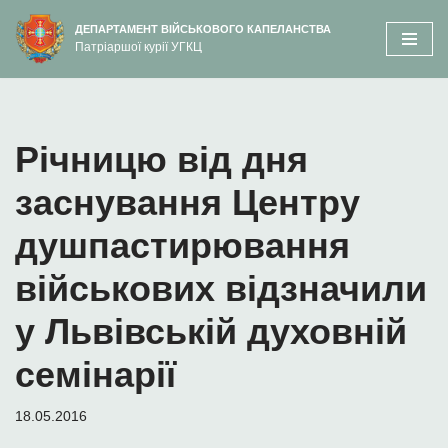
вмісту
ДЕПАРТАМЕНТ ВІЙСЬКОВОГО КАПЕЛАНСТВА
Патріаршої курії УГКЦ
Перейти
до
вмісту
Річницю від дня
заснування Центру
душпастирювання
військових відзначили
у Львівській духовній
семінарії
18.05.2016