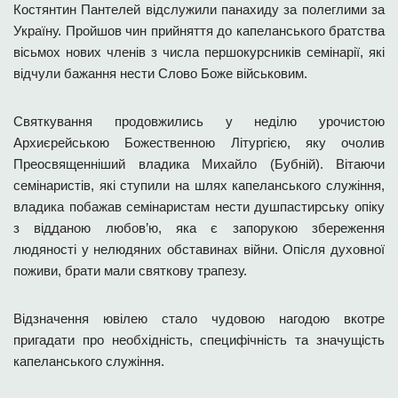
Костянтин Пантелей відслужили панахиду за полеглими за
Україну. Пройшов чин прийняття до капеланського братства
вісьмох нових членів з числа першокурсників семінарії, які
відчули бажання нести Слово Боже військовим.
Святкування продовжились у неділю урочистою
Архиєрейською Божественною Літургією, яку очолив
Преосвященніший владика Михайло (Бубній). Вітаючи
семінаристів, які ступили на шлях капеланського служіння,
владика побажав семінаристам нести душпастирську опіку
з відданою любов’ю, яка є запорукою збереження
людяності у нелюдяних обставинах війни. Опісля духовної
поживи, брати мали святкову трапезу.
Відзначення ювілею стало чудовою нагодою вкотре
пригадати про необхідність, специфічність та значущість
капеланського служіння.