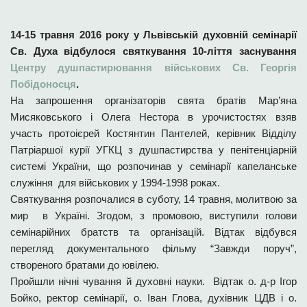
14-15 травня 2016 року у Львівській духовній семінарії
Св. Духа відбулося святкування 10-ліття заснування
Центру душпастирювання військових Св. Георгія
Побідоносця
.
На запрошення організаторів свята братів Мар’яна
Мисяковського і Олега Нестора в урочистостях взяв
участь протоієрей Костянтин Пантелей, керівник Відділу
Патріаршої курії УГКЦ з душпастирства у пенітенціарній
системі України, що розпочинав у семінарії капеланське
служіння для військових у 1994-1998 роках.
Святкування розпочалися в суботу, 14 травня, молитвою за
мир в Україні. Згодом, з промовою, виступили голови
семінарійних братств та організацій. Відтак відбувся
перегляд документального фільму “Завжди поруч”,
створеного братами до ювілею.
Пройшли нічні чування й духовні науки. Відтак о. д-р Ігор
Бойко, ректор семінарії, о. Іван Глова, духівник ЦДВ і о.