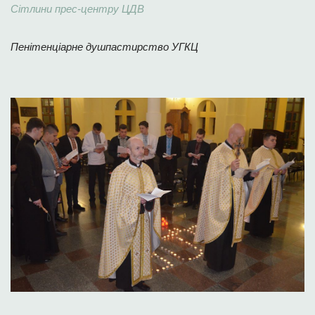
Сітлини прес-центру ЦДВ
Пенітенціарне душпастирство УГКЦ