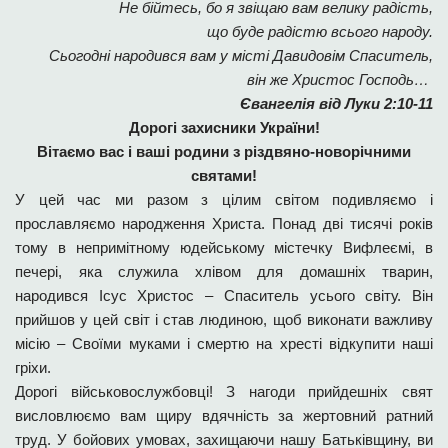
Не бійтесь, бо я звіщаю вам велику радість,
що буде радістю всього народу.
Сьогодні народився вам у місті Давидовім Спаситель,
він же Христос Господь…
Євангелія від Луки 2:10-11
Дорогі захисники України!
Вітаємо вас і ваші родини з різдвяно-новорічними
святами!
У цей час ми разом з цілим світом подивляємо і
прославляємо народження Христа. Понад дві тисячі років
тому в непримітному юдейському містечку Вифлеємі, в
печері, яка служила хлівом для домашніх тварин,
народився Ісус Христос – Спаситель усього світу. Він
прийшов у цей світ і став людиною, щоб виконати важливу
місію – Своїми муками і смертю на хресті відкупити наші
гріхи.
Дорогі військовослужбовці! З нагоди прийдешніх свят
висловлюємо вам щиру вдячність за жертовний ратний
труд. У бойових умовах, захищаючи нашу Батьківщину, ви