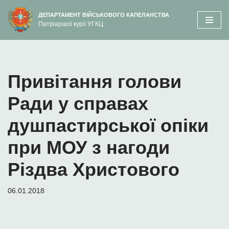
вмісту
ДЕПАРТАМЕНТ ВІЙСЬКОВОГО КАПЕЛАНСТВА
Патріаршої курії УГКЦ
Перейти
до
вмісту
Привітання голови
Ради у справах
душпастирської опіки
при МОУ з нагоди
Різдва Христового
06.01.2018