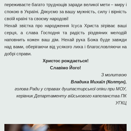
переживаєте багато труднощів заради великої мети – миру і
спокою в Україні. Дякуємо за вашу мужність, силу і вірність
своїй країні та своєму народові!
Нехай звістка про народження Ісуса Христа зігріває ваші
серця, а слава Господня та радість різдвяних мелодій
наповнить кожен ваш дім. Нехай рука Божа буде завжди
над вами, оберігаючи від усякого лиха і благословляючи на
добрі справи.
Христос рождається!
Славімо Його!
З молитвою
Владика
Михаїл (Колтун),
голова Ради у справах душпастирської опіки при МОУ,
керівник Департаменту військового капеланства ПК
УГКЦ