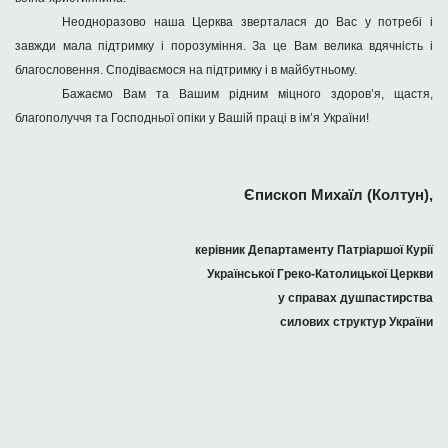
Неодноразово наша Церква зверталася до Вас у потребі і
завжди мала підтримку і порозуміння. За це Вам велика вдячність і
благословення. Сподіваємося на підтримку і в майбутньому.
Бажаємо Вам та Вашим рідним міцного здоров’я, щастя,
благополуччя та Господньої опіки у Вашій праці в ім’я України!
Єпископ Михаїл (Колтун),
керівник Департаменту Патріаршої Курії
Української Греко-Католицької Церкви
у справах душпастирства
силових структур України