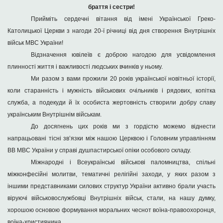
браття і сестри!
Прийміть сердечні вітання від імені Української Греко-
Католицької Церкви з нагоди 20-ї річниці від дня створення Внутрішніх
військ МВС України!
В
ідзначення ювілеїв є доброю нагодою для усвідомлення
плинності життя і важливості людських вчинків у ньому.
Ми разом з вами прожили 20 років української новітньої історії,
коли старанність і мужність військових очільників і рядових, копітка
служба, а подекуди й їх особиста жертовність створили добру славу
українським Внутрішнім військам.
До досягнень цих років ми з гордістю можемо віднести
напрацьовані тісні зв’язки між нашою Церквою і Головним управлінням
ВВ МВС України у справі душпастирської опіки особового складу.
Міжнародні і Всеукраїнські військові паломництва, спільні
міжконфесійні молитви, тематичні релігійні заходи, у яких разом з
іншими представниками силових структур України активно брали участь
віруючі військовослужбовці Внутрішніх військ, стали, на нашу думку,
хорошою основою формування моральних чеснот воїна-правоохоронця,
воїна-християнина.