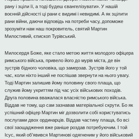
рану і зціли її, а тоді будеш євангелізувати». У нашій
воєнній дійсності ці рани є видимі і невидимі. А як зцілити
рани війни, даючи відповідь на потреби часу, допоможе
зрозуміти нам наш покровитель, святий Мартин
Милостивий, єпископ Турівський.
Милосердя Боже, яке стало метою життя молодого офіцера
римського війська, привело його до мурів міста, де він
зустрів бідного чоловіка, що замерзав. Зустрів його у той
час, коли ніхто інший не поспішав звернути на нього увагу.
Тоді Мартин залишив йому половину свого плаща, що
служив йому укриттям під час усіх військових походів.
Друга половина вважалася власністю римського війська.
Віддав не тому, що сам зазнавав матеріальної скрути. Бо як
успішний офіцер Мартин міг дозволити собі користуватись
послугами двох ординарців. Віддав частину плаща, бо всі
свої заощадження вже раніше роздав потребуючим. І той
Ісус, який об’явився Мартинові одягненим у його військовий