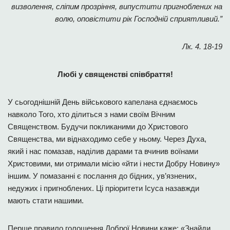
визволення, сліпим прозріння, випустити пригноблених на
волю, оповістити рік Господній сприятливий.”
Лк. 4. 18-19
Любі у священстві співбраття!
У сьогоднішній День військового капелана єднаємось
навколо Того, хто ділиться з нами своїм Вічним
Священством. Будучи покликаними до Христового
Священства, ми віднаходимо себе у ньому. Через Духа,
який і нас помазав, наділив дарами та вчинив воїнами
Христовими, ми отримали місію «йти і нести Добру Новину»
іншим. У помазанні є послання до бідних, ув’язнених,
недужих і пригноблених. Ці пріоритети Ісуса назавжди
мають стати нашими.
Перше правило голошення Доброї Новини каже: «Знайди