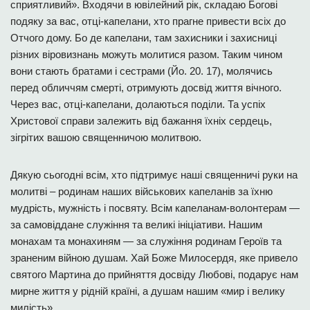
сприятливий». Входячи в ювілейний рік, складаю Богові
подяку за вас, отці-капелани, хто прагне привести всіх до
Отчого дому. Бо де капелани, там захисники і захисниці
різних віровизнань можуть молитися разом. Таким чином
вони стають братами і сестрами (Йо. 20. 17), молячись
перед обличчям смерті, отримують досвід життя вічного.
Через вас, отці-капелани, долаються поділи. Та успіх
Христової справи залежить від бажання їхніх сердець,
зігрітих вашою священничою молитвою.
Дякую сьогодні всім, хто підтримує наші священничі руки на
молитві – родинам наших військових капеланів за їхню
мудрість, мужність і посвяту. Всім капеланам-волонтерам —
за самовіддане служіння та великі ініціативи. Нашим
монахам та монахиням — за служіння родинам Героїв та
зраненим війною душам. Хай Боже Милосердя, яке привело
святого Мартина до прийняття досвіду Любові, подарує нам
мирне життя у рідній країні, а душам нашим «мир і велику
милість».