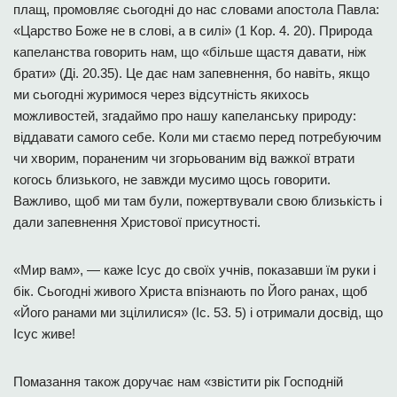
плащ, промовляє сьогодні до нас словами апостола Павла:
«Царство Боже не в слові, а в силі» (1 Кор. 4. 20). Природа
капеланства говорить нам, що «більше щастя давати, ніж
брати» (Ді. 20.35). Це дає нам запевнення, бо навіть, якщо
ми сьогодні журимося через відсутність якихось
можливостей, згадаймо про нашу капеланську природу:
віддавати самого себе. Коли ми стаємо перед потребуючим
чи хворим, пораненим чи згорьованим від важкої втрати
когось близького, не завжди мусимо щось говорити.
Важливо, щоб ми там були, пожертвували свою близькість і
дали запевнення Христової присутності.
«Мир вам», — каже Ісус до своїх учнів, показавши їм руки і
бік. Сьогодні живого Христа впізнають по Його ранах, щоб
«Його ранами ми зцілилися» (Іс. 53. 5) і отримали досвід, що
Ісус живе!
Помазання також доручає нам «звістити рік Господній