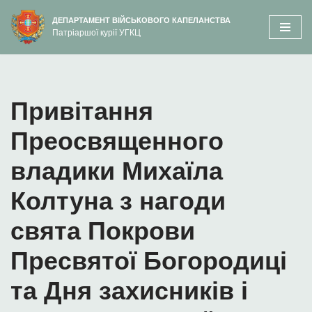
вмісту
ДЕПАРТАМЕНТ ВІЙСЬКОВОГО КАПЕЛАНСТВА
Патріаршої курії УГКЦ
Перейти
до
вмісту
Привітання
Преосвященного
владики Михаїла
Колтуна з нагоди
свята Покрови
Пресвятої Богородиці
та Дня захисників і