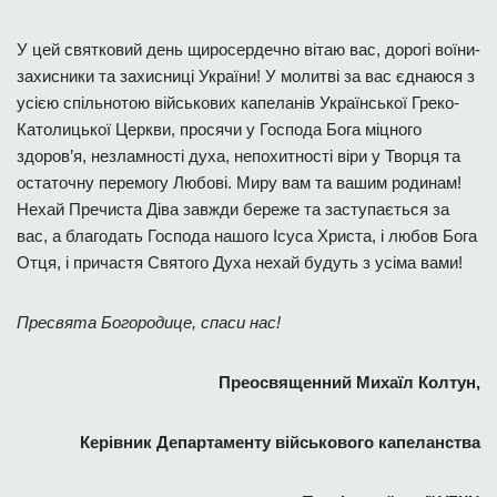
У цей святковий день щиросердечно вітаю вас, дорогі воїни-
захисники та захисниці України! У молитві за вас єднаюся з
усією спільнотою військових капеланів Української Греко-
Католицької Церкви, просячи у Господа Бога міцного
здоров’я, незламності духа, непохитності віри у Творця та
остаточну перемогу Любові. Миру вам та вашим родинам!
Нехай Пречиста Діва завжди береже та заступається за
вас, а благодать Господа нашого Ісуса Христа, і любов Бога
Отця, і причастя Святого Духа нехай будуть з усіма вами!
Пресвята Богородице, спаси нас!
Преосвященний Михаїл Колтун,
Керівник Департаменту військового капеланства