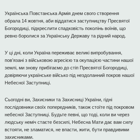
Українська Повстанська Армія днем свого створення
обрала 14 жовтня, аби віддатися заступництву Пресвятої
Богородиці, підкреслити спадковість поколінь воїнів, що
ревно боролися за Українську Державу та рідний народ.
У ці дні, коли Україна переживає великі випробування,
пов’язані з військовою агресією та окупацією частини нашої
землі, ми знову прибігаємо до стіп Пресвятої Богородиці,
довіряючи українське військо під нездоланний покров нашої
Небесної Заступниці.
Сьогодні ви, Захисники та Захисниці України, гідні
послідовники своїх попередників, також стоїте під покровом
небесної Заступниці. Будьте певні, що тоді, коли ви через
людську неміч стаєте безсилі, Небесна Мати дає вам силу
встояти, не зламатися, не впасти, жити, бути правдивими
захисниками.