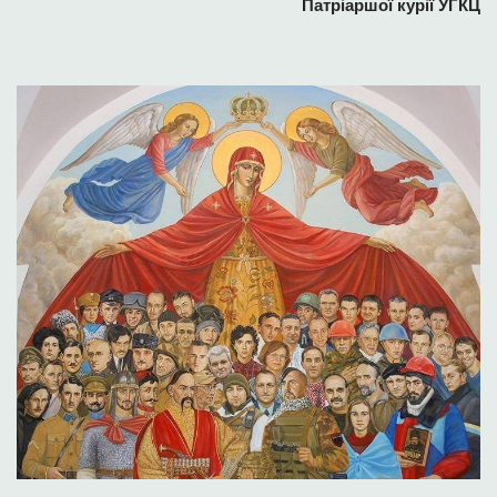
Патріаршої курії УГКЦ