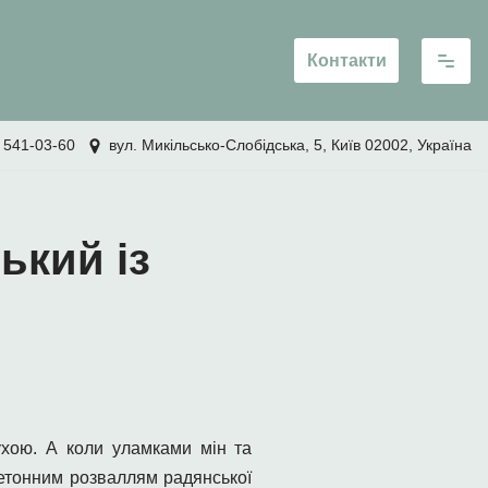
Контакти
 541-03-60
вул. Микільсько-Слобідська, 5, Київ 02002, Україна
ький із
лухою. А коли уламками мін та
 бетонним розваллям радянської