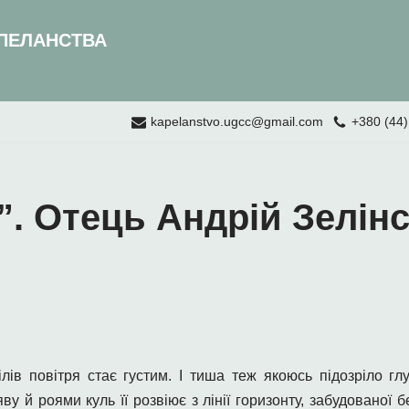
ПЕЛАНСТВА
kapelanstvo.ugcc@gmail.com
+380 (44)
. Отець Андрій Зелінс
лів повітря стає густим. І тиша теж якоюсь підозріло г
ву й роями куль її розвіює з лінії горизонту, забудованої