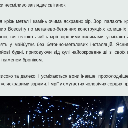
ки несміливо заглядає світанок.
крізь метал і камінь очима яскравих зір. Зорі палають кр
р Всесвіту по металево-бетонних к
онструкціях колишніх
кою, вистелюють чиїсь мрії зоряними килимами, усміхают
рять у майбутнє без бетонно-металевих інсталяцій. Ясни
йові будні, приховуючи від кулі найсокровенніші зі своїх
і каменем броніком.
 високо та далеко, і усміхаються вони інакше, прохолодніше
гує яскравими зорями. І мрії у смугастих чоловічих серцях 