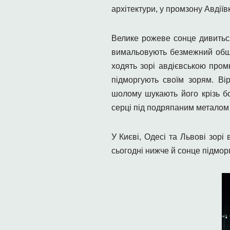
архітектури, у промзону Авдіїв
Велике рожеве сонце дивиться 
вимальовують безмежний обши
ходять зорі авдієвською пром
підморгують своїм зорям. Ві
шолому шукають його крізь бо
серці під подряпаним металом 
У Києві, Одесі та Львові зорі
сьогодні нижче й сонце підмор