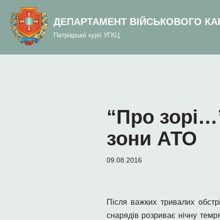
до
вмісту
ДЕПАРТАМЕНТ ВІЙСЬКОВОГО КА
Перейти
Патріаршої курії УГКЦ
до
вмісту
“Про зорі…”
зони АТО
09.08.2016
Після важких тривалих обстрі
снарядів розриває нічну темря