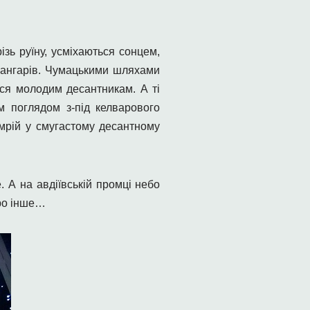
ізь руїну, усміхаються сонцем,
 ангарів. Чумацькими шляхами
ься молодим десантникам. А ті
м поглядом з-під келварового
 мрій у смугастому десантному
. А на авдіївській промці небо
про інше…