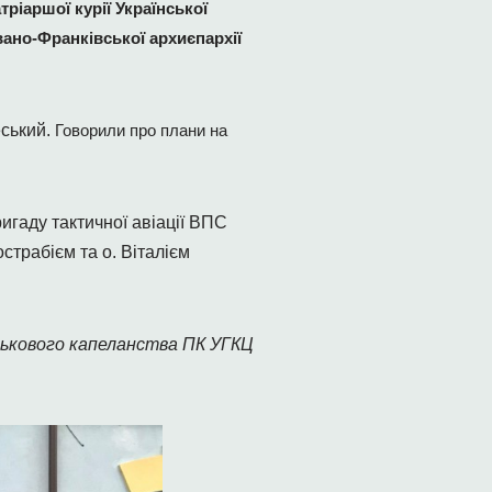
ріаршої курії Української
ано-Франківської архиєпархії
еський.
Говорили про плани на
игаду тактичної авіації ВПС
страбієм та о. Віталієм
ькового капеланства ПК УГКЦ