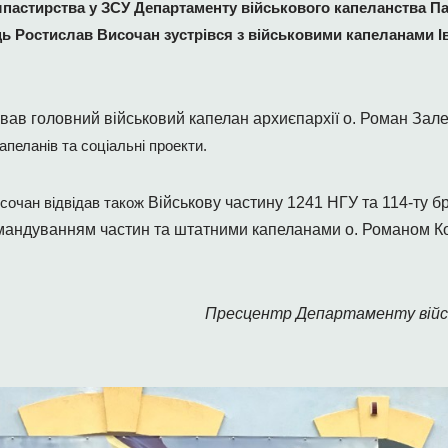
шпастирства у ЗСУ Департаменту військового капеланства Пат
ь Ростислав Височан зустрівся з військовими капеланами Ів
ував головний військовий капелан архиєпархії о. Роман Зал
апеланів та соціальні проекти.
сочан відвідав також
Військову частину 1241 НГУ та 114-ту бр
 командуванням частин та штатними капеланами о. Романом Ко
Пресцентр Департаменту війс