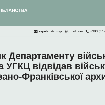
ПЕЛАНСТВА
kapelanstvo.ugcc@gmail.com
+380 (44)
к Департаменту війсь
а УГКЦ відвідав війсь
вано-Франківської архи