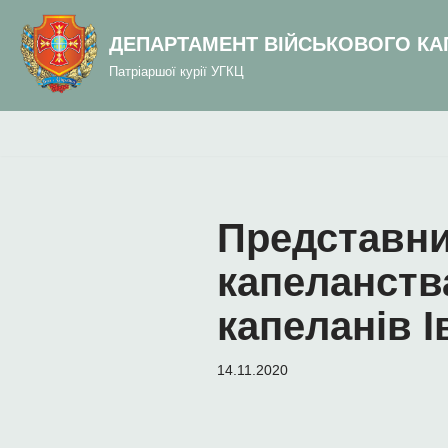
до
вмісту
ДЕПАРТАМЕНТ ВІЙСЬКОВОГО КА
Перейти
Патріаршої курії УГКЦ
до
вмісту
Представни
капеланств
капеланів І
14.11.2020