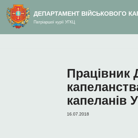
до
вмісту
ДЕПАРТАМЕНТ ВІЙСЬКОВОГО КА
Перейти
Патріаршої курії УГКЦ
до
вмісту
Працівник 
капеланства
капеланів 
16.07.2018