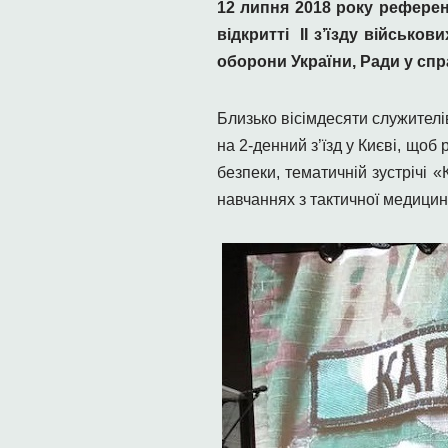
12 липня 2018 року рефере
відкритті ІІ з’їзду військо
оборони України, Ради у спр
Близько вісімдесяти служителі
на 2-денний з’їзд у Києві, щоб
безпеки, тематичній зустрічі 
навчаннях з тактичної медицини