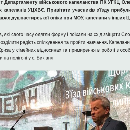
нт Департаменту військового капеланства ПК УГКЦ Ол
вих капеланів УЦХВЄ. Привітати учасників з’їзду прибу
авах душпастирської опіки при МОУ, капелани з інших 
в, які свого часу одягли форму і поїхали на схід звіщати Сл
 розділити радість спілкування та пройти навчання. Капелани 
«Криза у сімейних відносинах та примирення в роботі з ос
 на полігоні у с. Биківня.