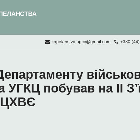
ПЕЛАНСТВА
kapelanstvo.ugcc@gmail.com
+380 (44)
Департаменту військо
 УГКЦ побував на ІІ З’ї
УЦХВЄ