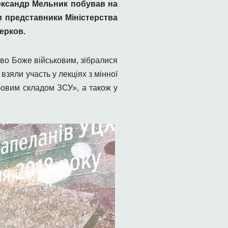
ександр Мельник побував на
ли представники Міністерства
Церков.
ово Боже військовим, зібралися
взяли участь у лекціях з мінної
обовим складом ЗСУ», а також у