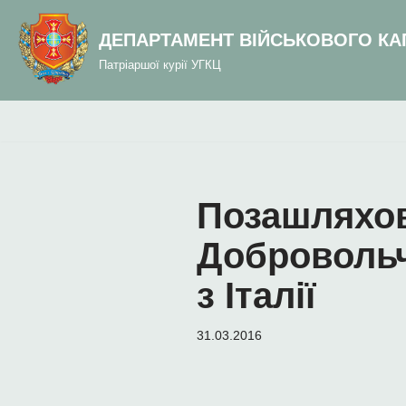
до
вмісту
ДЕПАРТАМЕНТ ВІЙСЬКОВОГО КА
Перейти
Патріаршої курії УГКЦ
до
вмісту
Позашляхов
Добровольч
з Італії
31.03.2016