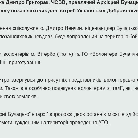
ика Дмитро Григорак, ЧСВВ, правлячий Архієрей Бучаць
огу позашляховик для потреб Української Добровольчо
чення співслужив о. Дмитро Ненчин, віце-канцлер Бучацької
 позашляховик невдовзі буде доправлений на територію бой
 волонтерів м. Вітербо (Італія) та ГО «Волонтери Бучачч
нічні приготування.
тро звернувся до присутніх представників волонтерського
и. Також він особливо подякував волонтерам з Італії, які, 
 своїх земляків.
ні Бучацької єпархії впродовж двох останніх місяців здійсн
омоги нужденним на території проведення АТО.