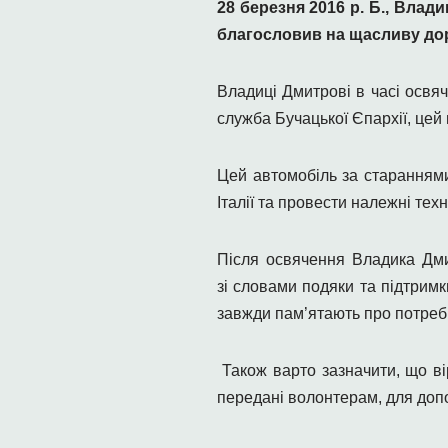
28 березня 2016 р. Б., Влад
благословив на щасливу дор
Владиці Дмитрові в часі освя
служба Бучацької Єпархії, цей
Цей автомобіль за стараннями
Італії та провести належні тех
Після освячення Владика Дми
зі словами подяки та підтримк
завжди пам’ятають про потреби
Також варто зазначити, що вір
передані волонтерам, для доп