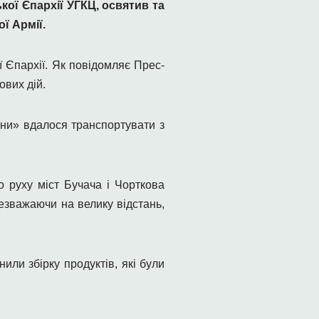
кої Єпархії УГКЦ, освятив та
ї Армії.
 Єпархії. Як повідомляє Прес-
ових дій.
ини» вдалося транспортувати з
 руху міст Бучача і Чорткова
незважаючи на велику відстань,
или збірку продуктів, які були