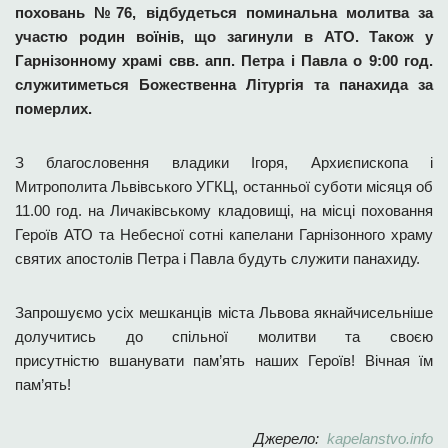
поховань №76,
відбудеться поминальна молитва за
участю родин воїнів, що загинули в АТО.
Також у
Гарнізонному храмі свв. апп. Петра і Павла о 9:00 год.
служитиметься Божественна Літургія та панахида за
померлих.
З благословення владики Ігоря, Архиєпископа і
Митрополита Львівського УГКЦ, останньої суботи місяця об
11.00 год. на Личаківському кладовищі, на місці поховання
Героїв АТО та Небесної сотні капелани Гарнізонного храму
святих апостолів Петра і Павла будуть служити панахиду.
Запрошуємо усіх мешканців міста Львова якнайчисельніше
долучитись до спільної молитви та своєю
присутністю вшанувати пам’ять наших Героїв! Вічная їм
пам’ять!
Джерело:
kapelanstvo.info