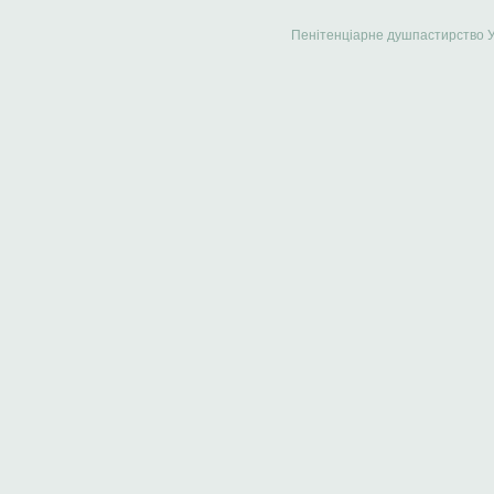
Пенітенціарне душпастирство 