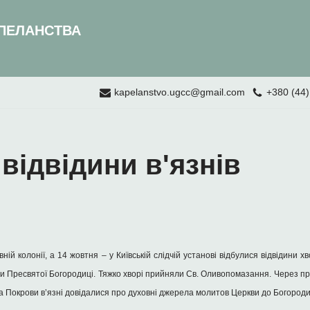
ПЕЛАНСТВА
kapelanstvo.ugcc@gmail.com
+380 (44)
відвідини в'язнів
ній колонії, а 14 жовтня – у Київській слідчій установі відбулися відвідини х
ови Пресвятої Богородиці. Тяжко хворі прийняли Св. Оливопомазання. Через пр
та Покрови в’язні довідалися про духовні джерела молитов Церкви до Богороди