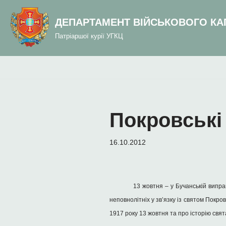
до
вмісту
ДЕПАРТАМЕНТ ВІЙСЬКОВОГО КА
Перейти
Патріаршої курії УГКЦ
до
вмісту
Покровські 
16.10.2012
13 жовтня – у Бучанській виправ
неповнолітніх у зв’язку із святом Покр
1917 року 13 жовтня та про історію свя