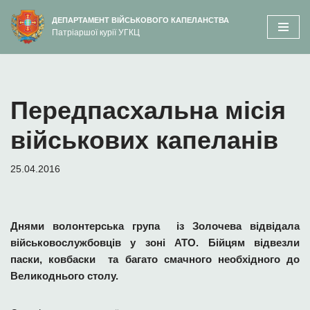
вмісту
ДЕПАРТАМЕНТ ВІЙСЬКОВОГО КАПЕЛАНСТВА
Патріаршої курії УГКЦ
Перейти
до
вмісту
Передпасхальна місія
військових капеланів
25.04.2016
Днями волонтерська група із Золочева відвідала
військовослужбовців у зоні АТО. Бійцям відвезли
паски, ковбаски та багато смачного необхідного до
Великоднього столу.