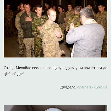
Отець Михайло висловлює щиру подяку усім причетним до
цієї поїздки!
Джерело:
charnetskyi.org.ua