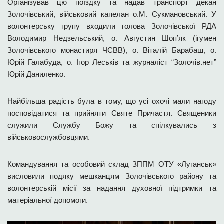
Організував цю поїздку та надав транспорт декан
Золочівський, військовий капелан о.М. Сукмановський. У
волонтерську групу входили голова Золочівської РДА
Володимир Недзельський, о. Августин Шоп’як (ігумен
Золочівського монастиря ЧСВВ), о. Віталій Барабаш, о.
Юрій Галабуда, о. Ігор Леськів та журналіст “Золочів.нет”
Юрій Даниленко.
Найбільша радість була в тому, що усі охочі мали нагоду
посповідатися та прийняти Святе Причастя. Священики
служили Службу Божу та спілкувались з
військовослужбовцями.
Командування та особовий склад ЗППМ ОТУ «Луганськ»
висловили подяку мешканцям Золочівського району та
волонтерській місії за надання духовної підтримки та
матеріальної допомоги.