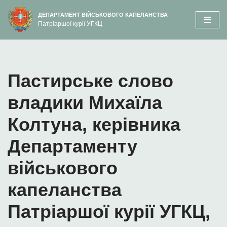
вмісту
ДЕПАРТАМЕНТ ВІЙСЬКОВОГО КАПЕЛАНСТВА
Патріаршої курії УГКЦ
Перейти
до
вмісту
Пастирське слово
владики Михаїла
Колтуна, керівника
Департаменту
військового
капеланства
Патріаршої курії УГКЦ,