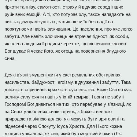
гіркоти та гніву, самотності, страху й відчаю серед інших
руйнівних емоцій. А ті, хто потурає злу, також нападають на
них та деморалізують їх, залишаючи їх без надії на
порятунок чи навіть виживання. Це населення, про яке легко
забути. Але навіть злочинець не втрачає гідності як особи,
як члена людської родини через те, що він вчинив злочин.
Бог шукає й чекає його, як отець на повернення блудного
сина.
Деякі в’язні змушені жити у екстремальних обставинах
насильства, байдужості, егоїзму, відчуження і забуття. Така
дійсність спричиняє крихкість суспільства. Боже Світло має
велику силу сяяти навіть у їхній темряві. І вони не забуті
Господом! Бог дивиться на тих, хто перебуває у в’язниці, як
на Своїх улюблених синів і дочок, з божественною
природою та вічною долею, які можуть бути врятовані та
піднесені через Спокуту Ісуса Христа. Для Нього кожна
людина унікальна, як син, який був мертвий й ожив (Лк.