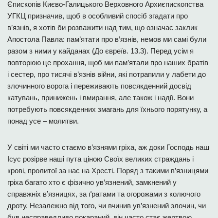
Єпископів Києво-Галицького Верховного Архиєпископства
УГКЦ призначив, щоб в особливий спосіб згадати про
в’язнів, я хотів би розважити над тим, що означає заклик
Апостола Павла: пам’ятати про в’язнів, немов ми самі були
разом з ними у кайданах (До євреїв. 13.3). Перед усім я
повторюю це прохання, щоб ми пам’ятали про наших братів
і сестер, про тисячі в’язнів війни, які потрапили у лабети до
злочинного ворога і переживають повсякденний досвід
катувань, принижень і вмирання, але також і надії. Вони
потребують повсякденних змагань для їхнього порятунку, а
понад усе – молитви.
У світі ми часто стаємо в’язнями гріха, аж доки Господь наш
Ісус розірве наші пута ціною Своїх великих страждань і
крові, пролитої за нас на Хресті. Поряд з такими в’язницями
гріха багато хто є фізично ув’язнений, замкнений у
справжніх в’язницях, за ґратами та огорожами з колючого
дроту. Незалежно від того, чи вчинив ув’язнений злочин, чи
був несправедливо покараний, він часто стає жертвою