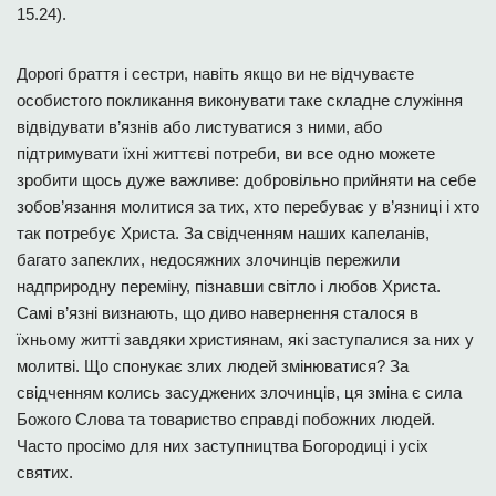
15.24).
Дорогі браття і сестри, навіть якщо ви не відчуваєте
особистого покликання виконувати таке складне служіння
відвідувати в’язнів або листуватися з ними, або
підтримувати їхні життєві потреби, ви все одно можете
зробити щось дуже важливе: добровільно прийняти на себе
зобов’язання молитися за тих, хто перебуває у в’язниці і хто
так потребує Христа. За свідченням наших капеланів,
багато запеклих, недосяжних злочинців пережили
надприродну переміну, пізнавши світло і любов Христа.
Самі в’язні визнають, що диво навернення сталося в
їхньому житті завдяки християнам, які заступалися за них у
молитві. Що спонукає злих людей змінюватися? За
свідченням колись засуджених злочинців, ця зміна є сила
Божого Слова та товариство справді побожних людей.
Часто просімо для них заступництва Богородиці і усіх
святих.