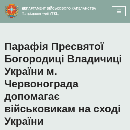
вмісту
ДЕПАРТАМЕНТ ВІЙСЬКОВОГО КАПЕЛАНСТВА
Патріаршої курії УГКЦ
Перейти
до
вмісту
Парафія Пресвятої
Богородиці Владичиці
України м.
Червонограда
допомагає
військовикам на сході
України