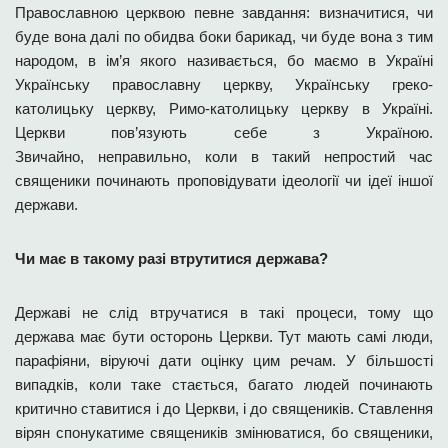
Православною церквою певне завдання: визначитися, чи
буде вона далі по обидва боки барикад, чи буде вона з тим
народом, в ім’я якого називається, бо маємо в Україні
Українську православну церкву, Українську греко-
католицьку церкву, Римо-католицьку церкву в Україні.
Церкви пов’язують себе з Україною.
Звичайно, неправильно, коли в такий непростий час
священики починають проповідувати ідеології чи ідеї іншої
держави.
Чи має в такому разі втрутитися держава?
Державі не слід втручатися в такі процеси, тому що
держава має бути осторонь Церкви. Тут мають самі люди,
парафіяни, віруючі дати оцінку цим речам. У більшості
випадків, коли таке стається, багато людей починають
критично ставитися і до Церкви, і до священиків. Ставлення
вірян спонукатиме священиків змінюватися, бо священики,