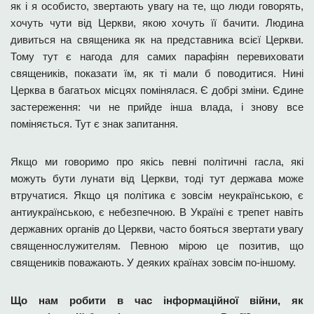
як і я особисто, звертають увагу на те, що люди говорять,
хочуть чути від Церкви, якою хочуть її бачити. Людина
дивиться на священика як на представника всієї Церкви.
Тому тут є нагода для самих парафіян перевиховати
священиків, показати їм, як ті мали б поводитися. Нині
Церква в багатьох місцях помінялася. Є добрі зміни. Єдине
застереження: чи не прийде інша влада, і знову все
поміняється. Тут є знак запитання.
Якщо ми говоримо про якісь певні політичні гасла, які
можуть бути лунати від Церкви, тоді тут держава може
втручатися. Якщо ця політика є зовсім неукраїнською, є
антиукраїнською, є небезпечною. В Україні є трепет навіть
державних органів до Церкви, часто бояться звертати увагу
священнослужителям. Певною мірою це позитив, що
священиків поважають. У деяких країнах зовсім по-іншому.
Що нам робити в час інформаційної війни, як