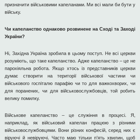
призначити військовими капеланами. Ми всі мали би бути у
війську.
Чи капеланство однаково розвинене на Сході та Заході
України?
Ні, Західна Україна зробила в цьому поступ. Не всі церкви
розуміють, що таке капеланство. Адже капеланство – це не
парохіяльна робота. Якщо хтось із представників церкви
думає створити на території військової частини чи
військового госпіталю парафію чи то для важкохворих, чи
для поранених, чи для військовослужбовців, той робить
велику помилку.
Військове капеланство – це служіння в процесі. Я,
наприклад, як військовий капелан працюю з різними
військовослужбовцями. Вони різних конфесій, серед них є
віруючі й невіруючі. Часто маю тільки п’ять хвилин, щоб