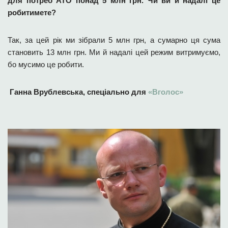
для потреб АТО понад 5 млн грн. Чи ви й надалі це
робитимете?
Так, за цей рік ми зібрали 5 млн грн, а сумарно ця сума
становить 13 млн грн. Ми й надалі цей режим витримуємо,
бо мусимо це робити.
Ганна Врублевська, спеціально для
«Вголос»