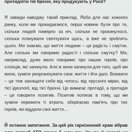
протидіяти тій брехні, яку продукують у Росії?
Я завжди наводжу такий приклад. Якби для нас кожного
ранку, коли ми прокидаємося, перші новини були про те,
скільки людей померло за ніч, скільки не прокинулося,
скільки планували святкувати щось, а вже не зроблять
цього. Ми знаємо, що життя людини – це радість і смуток.
Але скільки ми говоримо радості і скільки смутку? Ми,
наприклад, дуже мало говоримо про наших героїв, про
хлопців, які загинули. Але ж вони загинули для того, щоб ми
жили, зуміли реорганізувати своє життя і йти далі. Воювати
– це теж захищати себе від чогось: від «руского міра», від
тієї ідеології, від тієї брехні. Це ­вимагає протидії, а протидія
– це говорити позитив. Позитив полягає в тому, що ми
зуміли пережити ті втрати, зберігаємо пам’ять про тих
героїв, які віддали свої життя…
Й останнє запитання. За цей рік гарнізонний храм зібрав