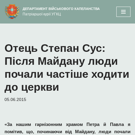
вмісту
ДЕПАРТАМЕНТ ВІЙСЬКОВОГО КАПЕЛАНСТВА
Патріаршої курії УГКЦ
Перейти
до
вмісту
Отець Степан Сус:
Після Майдану люди
почали частіше ходити
до церкви
05.06.2015
«За нашим гарнізонним храмом Петра й Павла я
помітив, що, починаючи від Майдану, люди почали