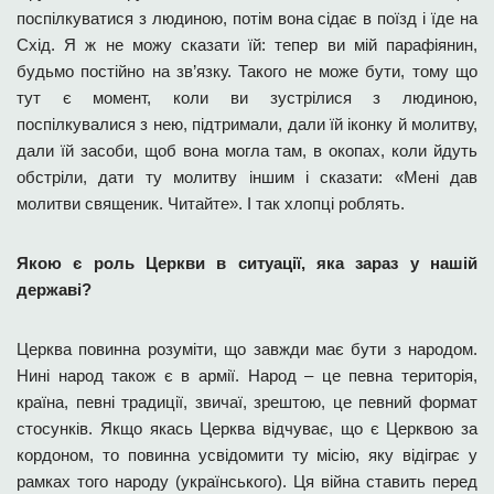
поспілкуватися з людиною, потім вона сідає в поїзд і їде на
Схід. Я ж не можу сказати їй: тепер ви мій парафіянин,
будьмо постійно на зв’язку. Такого не може бути, тому що
тут є момент, коли ви зустрілися з людиною,
поспілкувалися з нею, підтримали, дали їй іконку й молитву,
дали їй засоби, щоб вона могла там, в окопах, коли йдуть
обстріли, дати ту молитву іншим і сказати: «Мені дав
молитви священик. Читайте». І так хлопці роблять.
Якою є роль Церкви в ситуації, яка зараз у нашій
державі?
Церква повинна розуміти, що завжди має бути з народом.
Нині народ також є в армії. Народ – це певна територія,
країна, певні традиції, звичаї, зрештою, це певний формат
стосунків. Якщо якась Церква відчуває, що є Церквою за
кордоном, то повинна усвідомити ту місію, яку відіграє у
рамках того народу (українського). Ця війна ставить перед