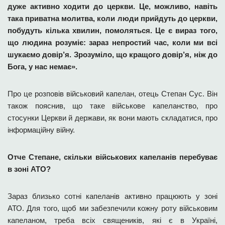
дуже активно ходити до церкви. Це, можливо, навіть
така приватна молитва, коли люди прийдуть до церкви,
побудуть кілька хвилин, помоляться. Це є вираз того,
що людина розуміє: зараз непростий час, коли ми всі
шукаємо довір’я. Зрозуміло, що кращого довір’я, ніж до
Бога, у нас немає».
Про це розповів військовий капелан, отець Степан Сус. Він
також пояснив, що таке військове капеланство, про
стосунки Церкви й держави, як вони мають складатися, про
інформаційну війну.
Отче Степане, скільки військових капеланів перебуває
в зоні АТО?
Зараз близько сотні капеланів активно працюють у зоні
АТО. Для того, щоб ми забезпечили кожну роту військовим
капеланом, треба всіх священиків, які є в Україні,