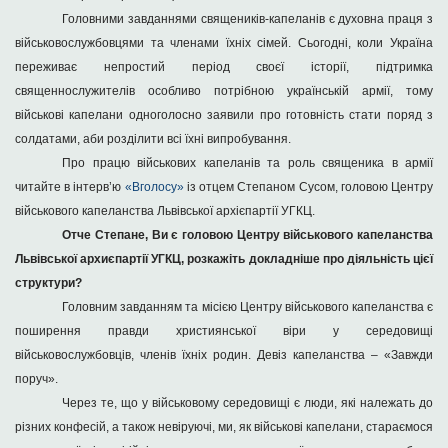
Головними завданнями священиків-капеланів є духовна праця з
військовослужбовцями та членами їхніх сімей. Сьогодні, коли Україна
переживає непростий період своєї історії, підтримка
священнослужителів особливо потрібною українській армії, тому
військові капелани одноголосно заявили про готовність стати поряд з
солдатами, аби розділити всі їхні випробування.
Про працю військових капеланів та роль священика в армії
читайте в інтерв’ю
«Вголосу»
із отцем Степаном Сусом, головою Центру
військового капеланства Львівської архієпартії УГКЦ.
Отче Степане, Ви є головою Центру військового капеланства
Львівської архиєпартії УГКЦ, розкажіть докладніше про діяльність цієї
структури?
Головним завданням та місією Центру військового капеланства є
поширення правди християнської віри у середовищі
військовослужбовців, членів їхніх родин. Девіз капеланства – «Завжди
поруч».
Через те, що у військовому середовищі є люди, які належать до
різних конфесій, а також невіруючі, ми, як військові капелани, стараємося