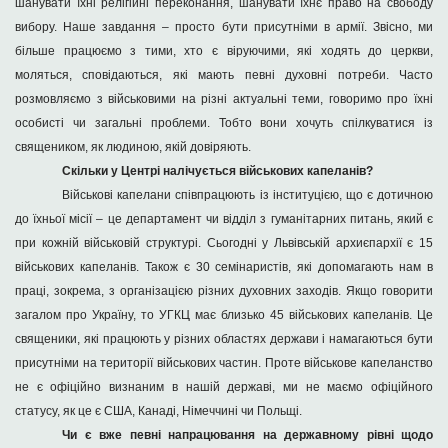
шанувати їхні релігійні переконання, шанувати їхнє право на свободу
вибору. Наше завдання – просто бути присутніми в армії. Звісно, ми
більше працюємо з тими, хто є віруючими, які ходять до церкви,
моляться, сповідаються, які мають певні духовні потреби. Часто
розмовляємо з військовими на різні актуальні теми, говоримо про їхні
особисті чи загальні проблеми. Тобто вони хочуть спілкуватися із
священиком, як людиною, якій довіряють.
Скільки у Центрі налічується військових капеланів?
Військові капелани співпрацюють із інституцією, що є дотичною
до їхньої місії – це департамент чи відділ з гуманітарних питань, який є
при кожній військовій структурі. Сьогодні у Львівській архиєпархії є 15
військових капеланів. Також є 30 семінаристів, які допомагають нам в
праці, зокрема, з організацією різних духовних заходів. Якщо говорити
загалом про Україну, то УГКЦ має близько 45 військових капеланів. Це
священики, які працюють у різних областях держави і намагаються бути
присутніми на території військових частин. Проте військове капеланство
не є офіційно визнаним в нашій державі, ми не маємо офіційного
статусу, як це є США, Канаді, Німеччині чи Польщі.
Чи є вже певні напрацювання на державному рівні щодо