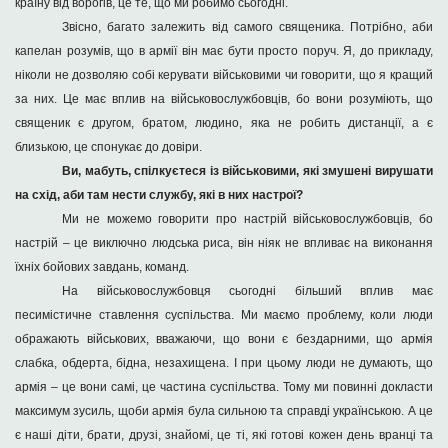
країну від ворогів, це те, що ми робимо сьогодні.
Звісно, багато залежить від самого священика. Потрібно, аби
капелан розумів, що в армії він має бути просто поруч. Я, до прикладу,
ніколи не дозволяю собі керувати військовими чи говорити, що я кращий
за них. Це має вплив на військовослужбовців, бо вони розуміють, що
священик є другом, братом, людино, яка не робить дистанції, а є
близькою, це спонукає до довіри.
Ви, мабуть, спілкуєтеся із військовими, які змушені вирушати
на схід, аби там нести службу, які в них настрої?
Ми не можемо говорити про настрій військовослужбовців, бо
настрій – це виключно людська риса, він ніяк не впливає на виконання
їхніх бойових завдань, команд.
На військовослужбовця сьогодні більший вплив має
песимістичне ставлення суспільства. Ми маємо проблему, коли люди
ображають військових, вважаючи, що вони є бездарними, що армія
слабка, обдерта, бідна, незахищена. І при цьому люди не думають, що
армія – це вони самі, це частина суспільства. Тому ми повинні докласти
максимум зусиль, щоби армія була сильною та справді українською. А це
є наші діти, брати, друзі, знайомі, це ті, які готові кожен день вранці та