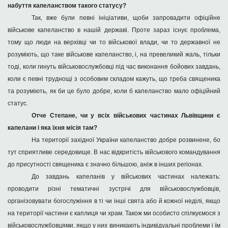
набуття капеланством такого статусу?
Так, вже були певні ініціативи, щоби запровадити офіційне
військове капеланство в нашій державі. Проте зараз існує проблема,
тому що люди на верхівці чи то військової влади, чи то державної не
розуміють, що таке військове капеланство, і, на превеликий жаль, тільки
тоді, коли гинуть військовослужбовці під час виконання бойових завдань,
коли є певні труднощі з особовим складом кажуть, що треба священика
та розуміють, як би це було добре, коли б капеланство мало офіційний
статус.
Отче Степане, чи у всіх військових частинах Львівщини є
капелани і яка їхня місія там?
На території західної України капеланство добре розвинене, бо
тут сприятливе середовище. В нас відкритість військового командування
до присутності священика є значно більшою, аніж в інших регіонах.
До завдань капеланів у військових частинах належать:
проводити різні тематичні зустрічі для військовослужбовців,
організовувати богослужіння в ті чи інші свята або й кожної неділі, якщо
на території частини є каплиця чи храм. Також ми особисто спілкуємося з
військовослужбовцями, якщо у них виникають індивідуальні проблеми і їм