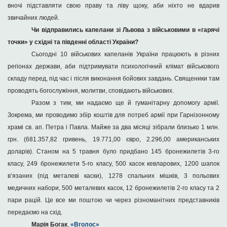
вночі підставляти свою праву та ліву щоку, аби ніхто не вдарив
звичайних людей.
Чи відправились капелани зі Львова з військовими в «гарячі
точки» у східні та південні області України?
Сьогодні 10 військових капеланів України працюють в різних
регіонах держави, аби підтримувати психологічний клімат військового
складу перед, під час і після виконання бойових завдань. Священики там
проводять богослужіння, молитви, сповідають військових.
Разом з тим, ми надаємо ще й гуманітарну допомогу армії.
Зокрема, ми проводимо збір коштів для потреб армії при Гарнізонному
храмі св. ап. Петра і Павла. Майже за два місяці зібрали близько 1 млн.
грн. (681.357,82 гривень, 19.771,00 євро, 2.296,00 американських
доларів). Станом на 5 травня було придбано 145 бронежилетів 3-го
класу, 249 бронежилети 5-го класу, 500 касок кевларових, 1200 шапок
в’язаних (під металеві каски), 1278 спальних мішків, 3 польових
медичних набори, 500 металевих касок, 12 бронежилетів 2-го класу та 2
пари рацій. Це все ми поштою чи через різноманітних представників
передаємо на cхід.
Марія Богак
,
«Вголос»