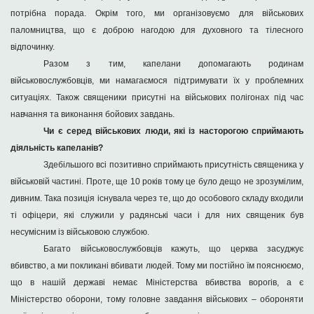
потрібна порада. Окрім того, ми організовуємо для військових
паломництва, що є доброю нагодою для духовного та тілесного
відпочинку.
Разом з тим, капелани допомагають родинам
військовослужбовців, ми намагаємося підтримувати їх у проблемних
ситуаціях. Також священики присутні на військових полігонах під час
навчання та виконання бойових завдань.
Чи є серед військових люди, які із насторогою сприймають
діяльність капеланів?
Здебільшого всі позитивно сприймають присутність священика у
військовій частині. Проте, ще 10 років тому це було дещо не зрозумілим,
дивним. Така позиція існувала через те, що до особового складу входили
ті офіцери, які служили у радянські часи і для них священик був
несумісним із військовою службою.
Багато військовослужбовців кажуть, що церква засуджує
вбивство, а ми покликані вбивати людей. Тому ми постійно їм пояснюємо,
що в нашій державі немає Міністерства вбивства ворогів, а є
Міністерство оборони, тому головне завдання військових – обороняти