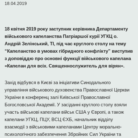
18.04.2019
18 квітня 2019 року заступник керівника Департаменту
військового капеланства Патріаршої курії УГКЦ о.
Андрій Зелінський, ТІ, під час круглого столу на тему
“Капеланство в умовах гібридного конфлікту” виступив
з доповіддю про основні функції військового капелана
«Капелан для всіх. Священнослужитель для вірян».
Захід відбувся в Києві за ініціативи Синодального
управління військового духовенства Православної Церкви
України в конференц залі Київської Православної
Богословської Академії. У засіданні круглого столу взяли
участь військові капелани військ США у Європі, а також
капелани УГКЦ, ПЦУ, ВСЦ ЄХБ, начальник відділу
взаємодії з військовими капеланами Центру морально-
психологічного забезпечення Збройних Сил України та