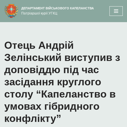
вмісту
ДЕПАРТАМЕНТ ВІЙСЬКОВОГО КАПЕЛАНСТВА
Патріаршої курії УГКЦ
Перейти
до
вмісту
Отець Андрій
Зелінський виступив з
доповіддю під час
засідання круглого
столу “Капеланство в
умовах гібридного
конфлікту”