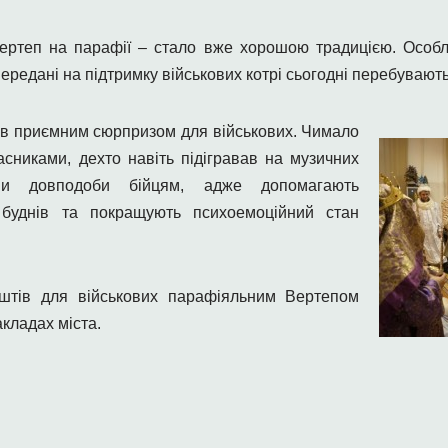
ертеп на парафії – стало вже хорошою традицією. Особли
передані на підтримку військових котрі сьогодні перебувают
тав приємним сюрпризом для військових. Чимало
асниками, дехто навіть підігравав на музичних
дини довподоби бійцям, адже допомагають
х буднів та покращують психоемоційний стан
оштів для військових парафіяльним Вертепом
акладах міста.