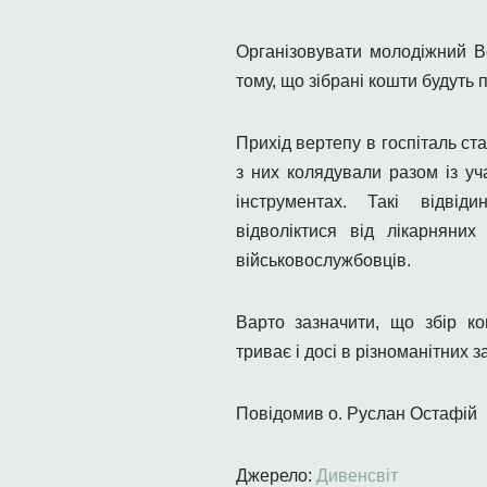
Організовувати молодіжний В
тому, що зібрані кошти будуть 
Прихід вертепу в госпіталь с
з них колядували разом із уч
інструментах. Такі відві
відволіктися від лікарняни
військовослужбовців.
Варто зазначити, що збір к
триває і досі в різноманітних з
Повідомив о. Руслан Остафій
Джерело:
Дивенсвіт