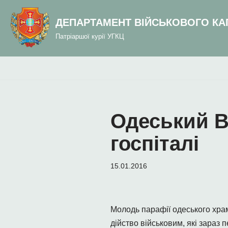
до
вмісту
ДЕПАРТАМЕНТ ВІЙСЬКОВОГО КА
Перейти
Патріаршої курії УГКЦ
до
вмісту
Одеський В
госпіталі
15.01.2016
Молодь парафії одеського хра
дійство військовим, які зараз 