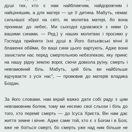
душі тих, хто є нам найближчим, найдорожчим і
найціннішим, а для матері — це її дитина. Мабуть, немає
сильнішої зброї на світі, як молитва матері, бо вона
проникає до небес. Ми сьогодні єднаємося з ними (з
вашими синами. — Ред.) у наших молитвах і просимо у
Господа прийняти їхні душі в Його батьківські вічні й
блаженні обійми, бо ваші сини цього вартують. Адже вони
захистили нас перед смертельною небезпекою, яку приніс
на нашу рідну землю ворог, сіючи довкола руїну, смерть і
невгамовний біль. Мабуть, цей біль ви найбільше
відчуваєте з усіх нас”, — промовив до матерів владика
Богдан.
За його словами, нам вкрай важко дати собі раду з цим
невгамовним болем, тому ми несемо свої сльози і біль до
того, хто переміг смерть — до Ісуса Христа. Він нам дає
життя земне і вічне. Адже саме той, хто є з Богом і в Бозі,
вже не боїться смерті, бо смерть уже над ним більше не