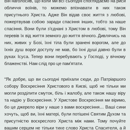
Він наголосив, що коли ми всі сьогодні споглядаємо на риси
обличчя воїнів, то можемо впізнавати в них також
присутнього Христа. Адже Він відав своє життя з любові,
пожертвував собою заради спасіння інших, тобто за наше
спасіння. Вони були з’єднані з Христом в любові, тому Він
перевів їх від життя земного до життя вічного. Дивлячись на
них, живих у Бозі, їхні тіла були зранені ворогом, але до
їхніх душ ворог доступу не мав, бо їхні душі давно були в
руках Ісуса. Тепер вони перебувають у Господі, у вічному
блаженстві. Нам слід про це пам’ятати.
“Як добре, що ви сьогодні приїхали сюди, до Патріаршого
собору Воскресіння Христового в Києві, щоб не тільки ми
могли розділити смуток, біль і жалобу, але також нашу віру
та надію у Воскресіння. У Христове Воскресіння ми віримо,
бо це джерело віри у наше з вами воскресіння… Ваші сини
хочуть, щоб ви, їхні матері, були потішені Святим Духом та
присутністю воскреслого Христа між нами. Тому почуйте
вашим серцем не тільки тихе слово Христа Спасителя, а й