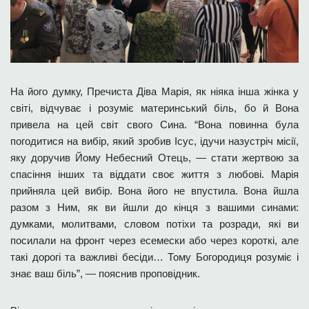
На його думку, Пречиста Діва Марія, як ніяка інша жінка у
світі, відчуває і розуміє материнський біль, бо й Вона
привела на цей світ свого Сина. “Вона повинна була
погодитися на вибір, який зробив Ісус, ідучи назустріч місії,
яку доручив Йому Небесний Отець, — стати жертвою за
спасіння інших та віддати своє життя з любові. Марія
прийняла цей вибір. Вона його не впустила. Вона йшла
разом з Ним, як ви йшли до кінця з вашими синами:
думками, молитвами, словом потіхи та розради, які ви
посилали на фронт через есемески або через короткі, але
такі дорогі та важливі бесіди… Тому Богородиця розуміє і
знає ваш біль”, — пояснив проповідник.