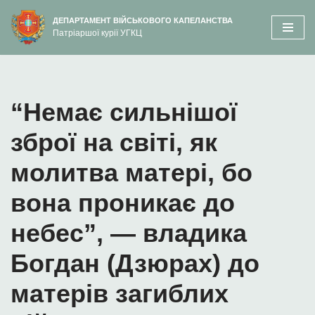
вмісту
ДЕПАРТАМЕНТ ВІЙСЬКОВОГО КАПЕЛАНСТВА
Патріаршої курії УГКЦ
Перейти
до
вмісту
“Немає сильнішої
зброї на світі, як
молитва матері, бо
вона проникає до
небес”, — владика
Богдан (Дзюрах) до
матерів загиблих