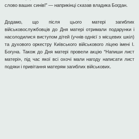
слово ваших синів!” — наприкінці сказав владика Богдан.
Додамо, що після цього матері загиблих
військовослужбовців до Дня матері отримали подарунки і
насолодилися виступом дітей (учнів однієї з місцевих шкіл)
та духового оркестру Київського військового ліцею імені І.
Богуна. Також до Дня матері провели акцію “Напиши лист
матері», під час якої всі охочі мали нагоду написати лист
подяки і привітання матерям загиблих військових.