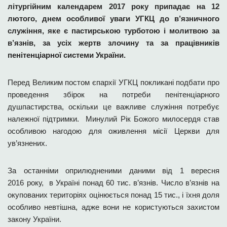
літургійним календарем 2017 року припадає на 12
лютого, днем особливої уваги УГКЦ до в’язничного
служіння, яке є пастирською турботою і молитвою за
в’язнів, за усіх жертв злочину та за працівників
пенітенціарної системи України.
Перед Великим постом єпархії УГКЦ покликані подбати про
проведення збірок на потреби пенітенціарного
душпастирства, оскільки це важливе служіння потребує
належної підтримки. Минулий Рік Божого милосердя став
особливою нагодою для оживлення місії Церкви для
ув’язнених.
За останніми оприлюдненими даними від 1 вересня
2016 року, в Україні понад 60 тис. в’язнів. Число в’язнів на
окупованих територіях оцінюється понад 15 тис., і їхня доля
особливо невтішна, адже вони не користуються захистом
закону України.