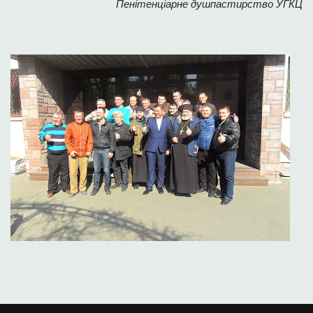
Пенітенціарне душпастирство УГКЦ