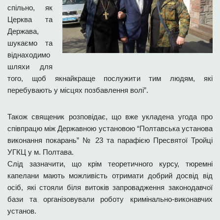
спільно, як
Церква та
Держава,
шукаємо та
віднаходимо
шляхи для
того, щоб якнайкраще послужити тим людям, які
перебувають у місцях позбавлення волі”.
Також священик розповідає, що вже укладена угода про
співпрацю між Державною установою “Полтавська установа
виконання покарань” № 23 та парафією Пресвятої Тройці
УГКЦ у м. Полтава.
Слід зазначити, що крім теоретичного курсу, тюремні
капелани мають можливість отримати добрий досвід від
осіб, які стояли біля витоків запровадження законодавчої
бази та організовували роботу кримінально-виконавчих
установ.