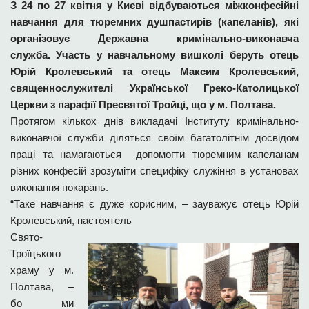
З 24 по 27 квітня у Києві відбуваються міжконфесійні
навчання для тюремних душпастирів (капеланів), які
організовує Державна кримінально-виконавча
служба. Участь у навчальному вишколі беруть отець
Юрій Кролевський та отець Максим Кролевський,
священнослужителі Української Греко-Католицької
Церкви з парафії Пресвятої Тройці, що у м. Полтава.
Протягом кількох днів викладачі Інституту кримінально-
виконавчої служби діляться своїм багатолітнім досвідом
праці та намагаються допомогти тюремним капеланам
різних конфесій зрозуміти специфіку служіння в установах
виконання покарань.
“Таке навчання є дуже корисним, – зауважує отець Юрій
Кролевський, настоятель
Свято-
Троїцького
храму у м.
Полтава, –
бо ми