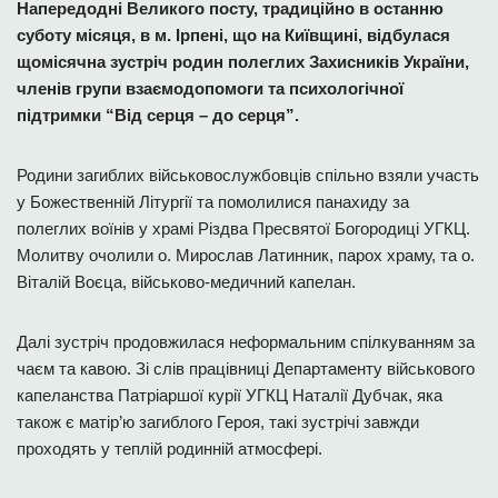
Напередодні Великого посту, традиційно в останню
суботу місяця, в м. Ірпені, що на Київщині, відбулася
щомісячна зустріч родин полеглих Захисників України,
членів групи взаємодопомоги та психологічної
підтримки “Від серця – до серця”.
Родини загиблих військовослужбовців спільно взяли участь
у Божественній Літургії та помолилися панахиду за
полеглих воїнів у храмі Різдва Пресвятої Богородиці УГКЦ.
Молитву очолили о. Мирослав Латинник, парох храму, та о.
Віталій Воєца, військово-медичний капелан.
Далі зустріч продовжилася неформальним спілкуванням за
чаєм та кавою. Зі слів працівниці Департаменту військового
капеланства Патріаршої курії УГКЦ Наталії Дубчак, яка
також є матір’ю загиблого Героя, такі зустрічі завжди
проходять у теплій родинній атмосфері.